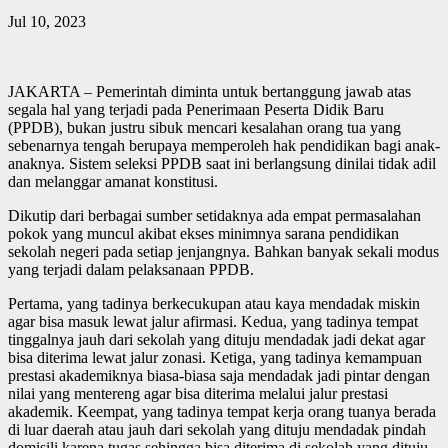
Jul 10, 2023
JAKARTA – Pemerintah diminta untuk bertanggung jawab atas
segala hal yang terjadi pada Penerimaan Peserta Didik Baru
(PPDB), bukan justru sibuk mencari kesalahan orang tua yang
sebenarnya tengah berupaya memperoleh hak pendidikan bagi anak-
anaknya. Sistem seleksi PPDB saat ini berlangsung dinilai tidak adil
dan melanggar amanat konstitusi.
Dikutip dari berbagai sumber setidaknya ada empat permasalahan
pokok yang muncul akibat ekses minimnya sarana pendidikan
sekolah negeri pada setiap jenjangnya. Bahkan banyak sekali modus
yang terjadi dalam pelaksanaan PPDB.
Pertama, yang tadinya berkecukupan atau kaya mendadak miskin
agar bisa masuk lewat jalur afirmasi. Kedua, yang tadinya tempat
tinggalnya jauh dari sekolah yang dituju mendadak jadi dekat agar
bisa diterima lewat jalur zonasi. Ketiga, yang tadinya kemampuan
prestasi akademiknya biasa-biasa saja mendadak jadi pintar dengan
nilai yang mentereng agar bisa diterima melalui jalur prestasi
akademik. Keempat, yang tadinya tempat kerja orang tuanya berada
di luar daerah atau jauh dari sekolah yang dituju mendadak pindah
domisili karena tugas sehingga bisa diterima di sekolah yang dituju.