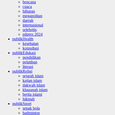
bencana
cuaca
hiburan
megapolitan
daerah
internasional
selebritis
pilpres 2024
publikHealth
kesehatan
konsultasi
publikEdukasi
pendidikan
pelatihan
literasi
publikReligi
sejarah islam
kajian islam
dakwah islam
khazanah islam
berita islami
hikmah
publikSport
sepak bola
badminton