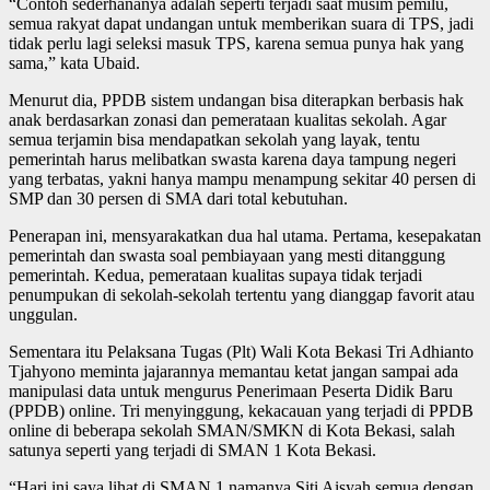
“Contoh sederhananya adalah seperti terjadi saat musim pemilu,
semua rakyat dapat undangan untuk memberikan suara di TPS, jadi
tidak perlu lagi seleksi masuk TPS, karena semua punya hak yang
sama,” kata Ubaid.
Menurut dia, PPDB sistem undangan bisa diterapkan berbasis hak
anak berdasarkan zonasi dan pemerataan kualitas sekolah. Agar
semua terjamin bisa mendapatkan sekolah yang layak, tentu
pemerintah harus melibatkan swasta karena daya tampung negeri
yang terbatas, yakni hanya mampu menampung sekitar 40 persen di
SMP dan 30 persen di SMA dari total kebutuhan.
Penerapan ini, mensyarakatkan dua hal utama. Pertama, kesepakatan
pemerintah dan swasta soal pembiayaan yang mesti ditanggung
pemerintah. Kedua, pemerataan kualitas supaya tidak terjadi
penumpukan di sekolah-sekolah tertentu yang dianggap favorit atau
unggulan.
Sementara itu Pelaksana Tugas (Plt) Wali Kota Bekasi Tri Adhianto
Tjahyono meminta jajarannya memantau ketat jangan sampai ada
manipulasi data untuk mengurus Penerimaan Peserta Didik Baru
(PPDB) online. Tri menyinggung, kekacauan yang terjadi di PPDB
online di beberapa sekolah SMAN/SMKN di Kota Bekasi, salah
satunya seperti yang terjadi di SMAN 1 Kota Bekasi.
“Hari ini saya lihat di SMAN 1 namanya Siti Aisyah semua dengan