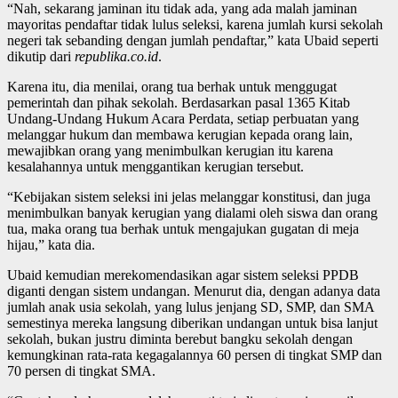
“Nah, sekarang jaminan itu tidak ada, yang ada malah jaminan
mayoritas pendaftar tidak lulus seleksi, karena jumlah kursi sekolah
negeri tak sebanding dengan jumlah pendaftar,” kata Ubaid seperti
dikutip dari
republika.co.id
.
Karena itu, dia menilai, orang tua berhak untuk menggugat
pemerintah dan pihak sekolah. Berdasarkan pasal 1365 Kitab
Undang-Undang Hukum Acara Perdata, setiap perbuatan yang
melanggar hukum dan membawa kerugian kepada orang lain,
mewajibkan orang yang menimbulkan kerugian itu karena
kesalahannya untuk menggantikan kerugian tersebut.
“Kebijakan sistem seleksi ini jelas melanggar konstitusi, dan juga
menimbulkan banyak kerugian yang dialami oleh siswa dan orang
tua, maka orang tua berhak untuk mengajukan gugatan di meja
hijau,” kata dia.
Ubaid kemudian merekomendasikan agar sistem seleksi PPDB
diganti dengan sistem undangan. Menurut dia, dengan adanya data
jumlah anak usia sekolah, yang lulus jenjang SD, SMP, dan SMA
semestinya mereka langsung diberikan undangan untuk bisa lanjut
sekolah, bukan justru diminta berebut bangku sekolah dengan
kemungkinan rata-rata kegagalannya 60 persen di tingkat SMP dan
70 persen di tingkat SMA.