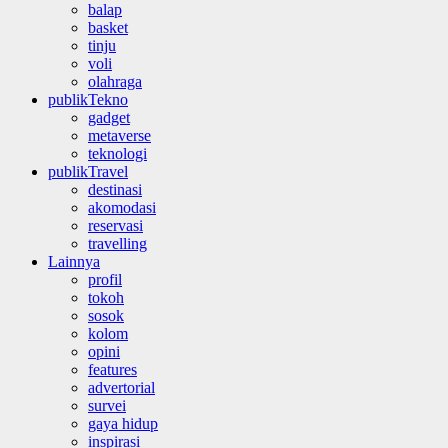
balap
basket
tinju
voli
olahraga
publikTekno
gadget
metaverse
teknologi
publikTravel
destinasi
akomodasi
reservasi
travelling
Lainnya
profil
tokoh
sosok
kolom
opini
features
advertorial
survei
gaya hidup
inspirasi