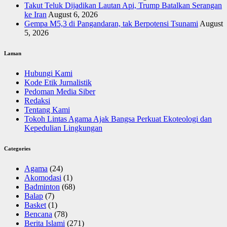
Takut Teluk Dijadikan Lautan Api, Trump Batalkan Serangan
ke Iran
August 6, 2026
Gempa M5,3 di Pangandaran, tak Berpotensi Tsunami
August
5, 2026
Laman
Hubungi Kami
Kode Etik Jurnalistik
Pedoman Media Siber
Redaksi
Tentang Kami
Tokoh Lintas Agama Ajak Bangsa Perkuat Ekoteologi dan
Kepedulian Lingkungan
Categories
Agama
(24)
Akomodasi
(1)
Badminton
(68)
Balap
(7)
Basket
(1)
Bencana
(78)
Berita Islami
(271)