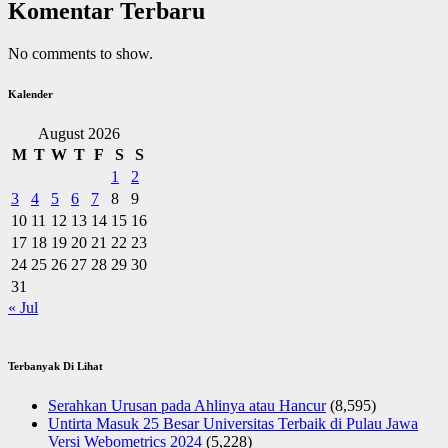
Komentar Terbaru
No comments to show.
Kalender
August 2026
M
T
W
T
F
S
S
1
2
3
4
5
6
7
8
9
10
11
12
13
14
15
16
17
18
19
20
21
22
23
24
25
26
27
28
29
30
31
« Jul
Terbanyak Di Lihat
Serahkan Urusan pada Ahlinya atau Hancur
(8,595)
Untirta Masuk 25 Besar Universitas Terbaik di Pulau Jawa
Versi Webometrics 2024
(5,228)