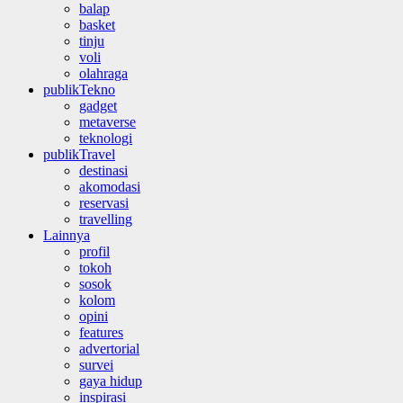
balap
basket
tinju
voli
olahraga
publikTekno
gadget
metaverse
teknologi
publikTravel
destinasi
akomodasi
reservasi
travelling
Lainnya
profil
tokoh
sosok
kolom
opini
features
advertorial
survei
gaya hidup
inspirasi