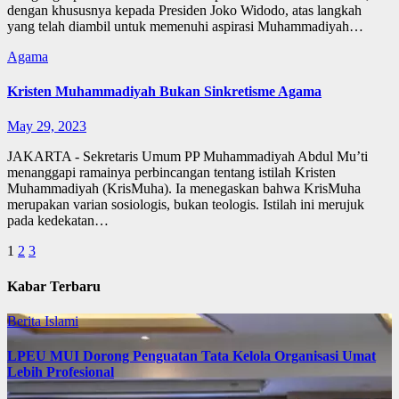
dengan khususnya kepada Presiden Joko Widodo, atas langkah
yang telah diambil untuk memenuhi aspirasi Muhammadiyah…
Agama
Kristen Muhammadiyah Bukan Sinkretisme Agama
May 29, 2023
JAKARTA - Sekretaris Umum PP Muhammadiyah Abdul Mu’ti
menanggapi ramainya perbincangan tentang istilah Kristen
Muhammadiyah (KrisMuha). Ia menegaskan bahwa KrisMuha
merupakan varian sosiologis, bukan teologis. Istilah ini merujuk
pada kedekatan…
Posts
1
2
3
pagination
Kabar Terbaru
Berita Islami
LPEU MUI Dorong Penguatan Tata Kelola Organisasi Umat
Lebih Profesional