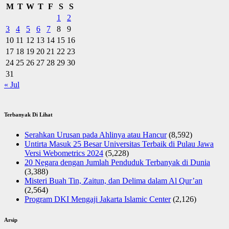
M
T
W
T
F
S
S
1
2
3
4
5
6
7
8
9
10
11
12
13
14
15
16
17
18
19
20
21
22
23
24
25
26
27
28
29
30
31
« Jul
Terbanyak Di Lihat
Serahkan Urusan pada Ahlinya atau Hancur
(8,592)
Untirta Masuk 25 Besar Universitas Terbaik di Pulau Jawa
Versi Webometrics 2024
(5,228)
20 Negara dengan Jumlah Penduduk Terbanyak di Dunia
(3,388)
Misteri Buah Tin, Zaitun, dan Delima dalam Al Qur’an
(2,564)
Program DKI Mengaji Jakarta Islamic Center
(2,126)
Arsip