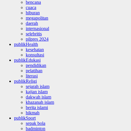
bencana
cuaca
hiburan
megapolitan
daerah
internasional
selebritis
pilpres 2024
publikHealth
kesehatan
konsultasi
publikEdukasi
pendidikan
pelatihan
literasi
publikReligi
sejarah islam
kajian islam
dakwah islam
khazanah islam
berita islami
hikmah
publikSport
sepak bola
badminton