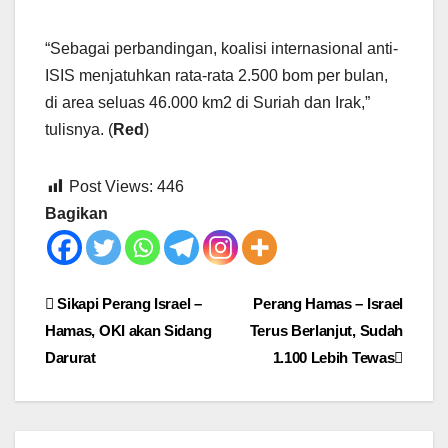
“Sebagai perbandingan, koalisi internasional anti-
ISIS menjatuhkan rata-rata 2.500 bom per bulan,
di area seluas 46.000 km2 di Suriah dan Irak,”
tulisnya. (
Red
)
Post Views:
446
Bagikan
Post
Sikapi Perang Israel –
Perang Hamas – Israel
Hamas, OKI akan Sidang
Terus Berlanjut, Sudah
navigation
Darurat
1.100 Lebih Tewas