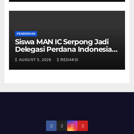
PENDIDIKAN
Siswa MAN IC Serpong Jadi
Delegasi Perdana Indonesia
di Olimpiade Sains Nuklir
AUGUST 5, 2026
REDAKSI
Internasional