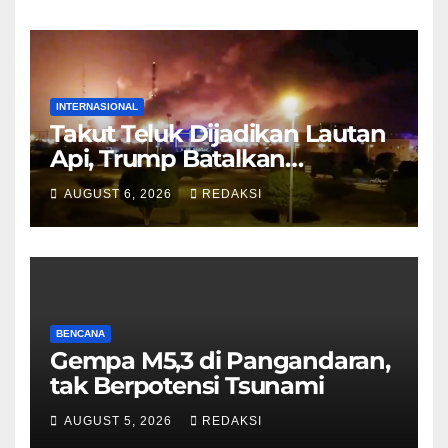
INTERNASIONAL
Takut Teluk Dijadikan Lautan
Api, Trump Batalkan
Serangan ke Iran
AUGUST 6, 2026
REDAKSI
BENCANA
Gempa M5,3 di Pangandaran,
tak Berpotensi Tsunami
AUGUST 5, 2026
REDAKSI