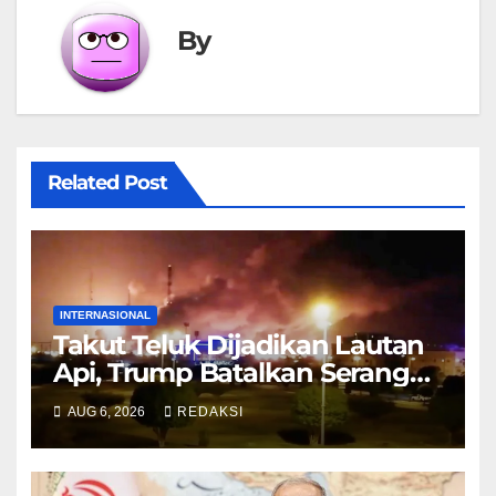
By
Related Post
INTERNASIONAL
Takut Teluk Dijadikan Lautan
Api, Trump Batalkan Serangan
ke Iran
AUG 6, 2026
REDAKSI