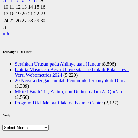
3
4
5
6
7
8
9
10
11
12
13
14
15
16
17
18
19
20
21
22
23
24
25
26
27
28
29
30
31
« Jul
Terbanyak Di Lihat
Serahkan Urusan pada Ahlinya atau Hancur
(8,596)
Untirta Masuk 25 Besar Universitas Terbaik di Pulau Jawa
Versi Webometrics 2024
(5,229)
20 Negara dengan Jumlah Penduduk Terbanyak di Dunia
(3,389)
Misteri Buah Tin, Zaitun, dan Delima dalam Al Qur’an
(2,566)
Program DKI Mengaji Jakarta Islamic Center
(2,127)
Arsip
Arsip