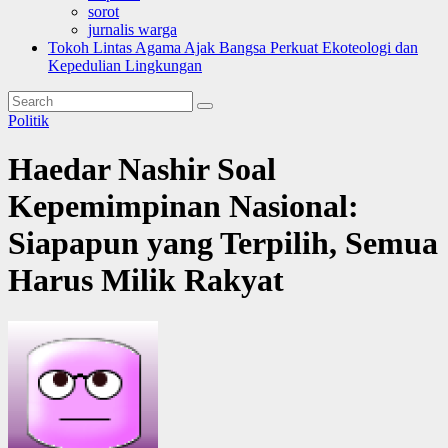
sorot
jurnalis warga
Tokoh Lintas Agama Ajak Bangsa Perkuat Ekoteologi dan
Kepedulian Lingkungan
Politik
Haedar Nashir Soal
Kepemimpinan Nasional:
Siapapun yang Terpilih, Semua
Harus Milik Rakyat