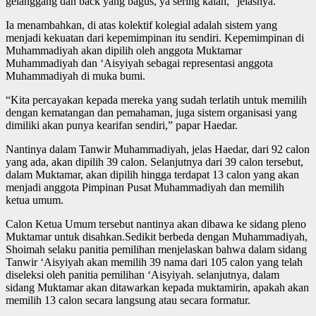
gelanggang dan back yang bagus, ya sering kalah,” jelasnya.
Ia menambahkan, di atas kolektif kolegial adalah sistem yang
menjadi kekuatan dari kepemimpinan itu sendiri. Kepemimpinan di
Muhammadiyah akan dipilih oleh anggota Muktamar
Muhammadiyah dan ‘Aisyiyah sebagai representasi anggota
Muhammadiyah di muka bumi.
“Kita percayakan kepada mereka yang sudah terlatih untuk memilih
dengan kematangan dan pemahaman, juga sistem organisasi yang
dimiliki akan punya kearifan sendiri,” papar Haedar.
Nantinya dalam Tanwir Muhammadiyah, jelas Haedar, dari 92 calon
yang ada, akan dipilih 39 calon. Selanjutnya dari 39 calon tersebut,
dalam Muktamar, akan dipilih hingga terdapat 13 calon yang akan
menjadi anggota Pimpinan Pusat Muhammadiyah dan memilih
ketua umum.
Calon Ketua Umum tersebut nantinya akan dibawa ke sidang pleno
Muktamar untuk disahkan.Sedikit berbeda dengan Muhammadiyah,
Shoimah selaku panitia pemilihan menjelaskan bahwa dalam sidang
Tanwir ‘Aisyiyah akan memilih 39 nama dari 105 calon yang telah
diseleksi oleh panitia pemilihan ‘Aisyiyah. selanjutnya, dalam
sidang Muktamar akan ditawarkan kepada muktamirin, apakah akan
memilih 13 calon secara langsung atau secara formatur.