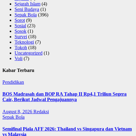
Sejarah Islam
(4)
Seni Budaya
(1)
Sepak Bola
(396)
Sorot
(9)
Sosial
(23)
Sosok
(1)
Survei
(18)
Teknologi
(7)
Tokoh
(18)
Uncategorized
(1)
Voli
(7)
Kabar Terbaru
Pendidikan
BOS Madrasah dan BOP RA Tahap II Rp4,1 Triliun Segera
Cair, Berikut Jadwal Pengajuannya
August 8, 2026
Redaksi
Sepak Bola
Semifinal Piala AFF 2026: Thailand vs Singapura dan Vietnam
vs Malaysia