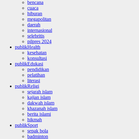
bencana
cuaca
hiburan
megapolitan
daerah
internasional
selebritis
pilpres 2024
publikHealth
kesehatan
konsultasi
publikEdukasi
pendidikan
pelatihan
literasi
publikReligi
sejarah islam
kajian islam
dakwah islam
khazanah islam
berita islami
hikmah
publikSport
sepak bola
badminton