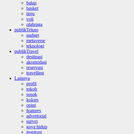
balap
basket
tinju
voli
olahraga
publikTekno
gadget
metaverse
teknologi
publikTravel
destinasi
akomodasi
reservasi
travelling
Lainnya
profil
tokoh
sosok
kolom
opini
features
advertorial
survei
gaya hidup
inspirasi