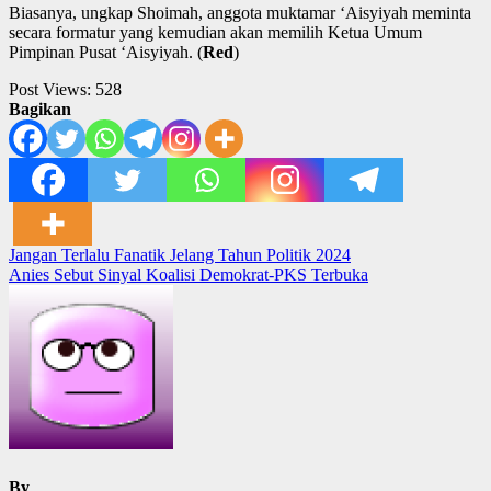
Biasanya, ungkap Shoimah, anggota muktamar ‘Aisyiyah meminta
secara formatur yang kemudian akan memilih Ketua Umum
Pimpinan Pusat ‘Aisyiyah. (
Red
)
Post Views:
528
Bagikan
Post
Jangan Terlalu Fanatik Jelang Tahun Politik 2024
Anies Sebut Sinyal Koalisi Demokrat-PKS Terbuka
navigation
By