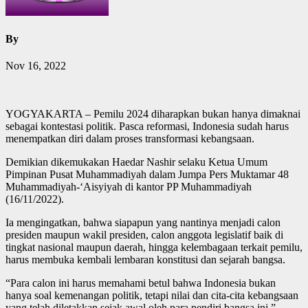
By
Nov 16, 2022
YOGYAKARTA – Pemilu 2024 diharapkan bukan hanya dimaknai
sebagai kontestasi politik. Pasca reformasi, Indonesia sudah harus
menempatkan diri dalam proses transformasi kebangsaan.
Demikian dikemukakan Haedar Nashir selaku Ketua Umum
Pimpinan Pusat Muhammadiyah dalam Jumpa Pers Muktamar 48
Muhammadiyah-‘Aisyiyah di kantor PP Muhammadiyah
(16/11/2022).
Ia mengingatkan, bahwa siapapun yang nantinya menjadi calon
presiden maupun wakil presiden, calon anggota legislatif baik di
tingkat nasional maupun daerah, hingga kelembagaan terkait pemilu,
harus membuka kembali lembaran konstitusi dan sejarah bangsa.
“Para calon ini harus memahami betul bahwa Indonesia bukan
hanya soal kemenangan politik, tetapi nilai dan cita-cita kebangsaan
yang telah diletakkan sejak awal oleh para pendiri bangsa ini,”