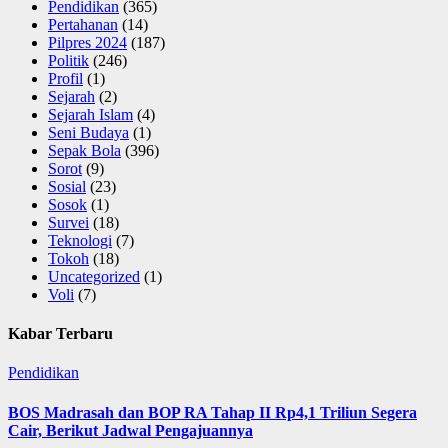
Pendidikan
(365)
Pertahanan
(14)
Pilpres 2024
(187)
Politik
(246)
Profil
(1)
Sejarah
(2)
Sejarah Islam
(4)
Seni Budaya
(1)
Sepak Bola
(396)
Sorot
(9)
Sosial
(23)
Sosok
(1)
Survei
(18)
Teknologi
(7)
Tokoh
(18)
Uncategorized
(1)
Voli
(7)
Kabar Terbaru
Pendidikan
BOS Madrasah dan BOP RA Tahap II Rp4,1 Triliun Segera
Cair, Berikut Jadwal Pengajuannya