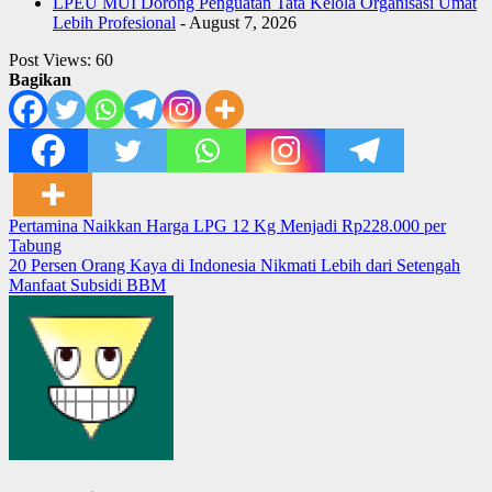
LPEU MUI Dorong Penguatan Tata Kelola Organisasi Umat
Lebih Profesional
- August 7, 2026
Post Views:
60
Bagikan
Post
Pertamina Naikkan Harga LPG 12 Kg Menjadi Rp228.000 per
Tabung
navigation
20 Persen Orang Kaya di Indonesia Nikmati Lebih dari Setengah
Manfaat Subsidi BBM