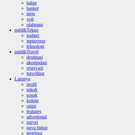
balap
basket
tinju
voli
olahraga
publikTekno
gadget
metaverse
teknologi
publikTravel
destinasi
akomodasi
reservasi
travelling
Lainnya
profil
tokoh
sosok
kolom
opini
features
advertorial
survei
gaya hidup
inspirasi