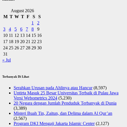
August 2026
M
T
W
T
F
S
S
1
2
3
4
5
6
7
8
9
10
11
12
13
14
15
16
17
18
19
20
21
22
23
24
25
26
27
28
29
30
31
« Jul
Terbanyak Di Lihat
Serahkan Urusan pada Ahlinya atau Hancur
(8,597)
Untirta Masuk 25 Besar Universitas Terbaik di Pulau Jawa
Versi Webometrics 2024
(5,230)
20 Negara dengan Jumlah Penduduk Terbanyak di Dunia
(3,389)
Misteri Buah Tin, Zaitun, dan Delima dalam Al Qur’an
(2,567)
Program DKI Mengaji Jakarta Islamic Center
(2,127)