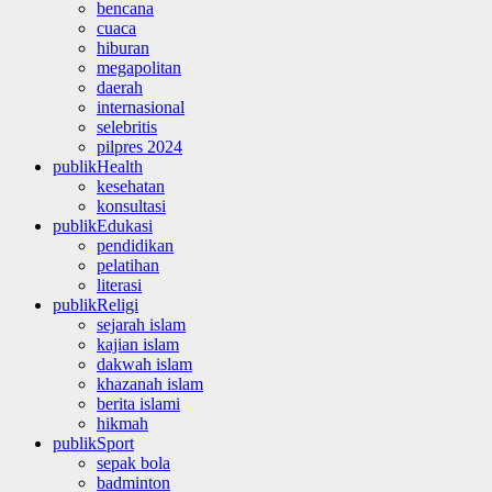
bencana
cuaca
hiburan
megapolitan
daerah
internasional
selebritis
pilpres 2024
publikHealth
kesehatan
konsultasi
publikEdukasi
pendidikan
pelatihan
literasi
publikReligi
sejarah islam
kajian islam
dakwah islam
khazanah islam
berita islami
hikmah
publikSport
sepak bola
badminton