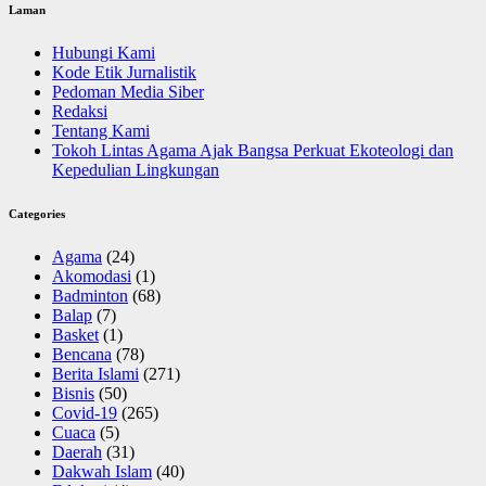
Laman
Hubungi Kami
Kode Etik Jurnalistik
Pedoman Media Siber
Redaksi
Tentang Kami
Tokoh Lintas Agama Ajak Bangsa Perkuat Ekoteologi dan
Kepedulian Lingkungan
Categories
Agama
(24)
Akomodasi
(1)
Badminton
(68)
Balap
(7)
Basket
(1)
Bencana
(78)
Berita Islami
(271)
Bisnis
(50)
Covid-19
(265)
Cuaca
(5)
Daerah
(31)
Dakwah Islam
(40)