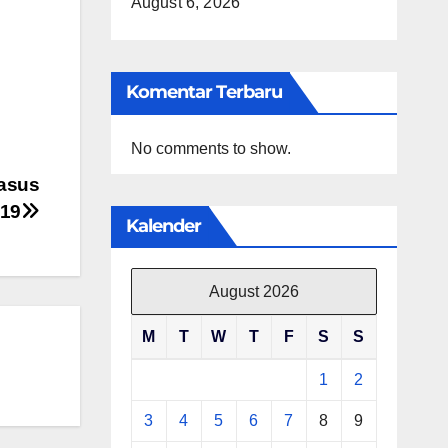
August 6, 2026
Komentar Terbaru
No comments to show.
Kasus
-19
Kalender
August 2026
M
T
W
T
F
S
S
1
2
3
4
5
6
7
8
9