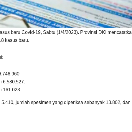
us baru Covid-19, Sabtu (1/4/2023). Provinsi DKI mencatatk
18 kasus baru.
t:
6.746.960.
 6.580.527.
i 161.023.
ak 5.410, jumlah spesimen yang diperiksa sebanyak 13.802, dan