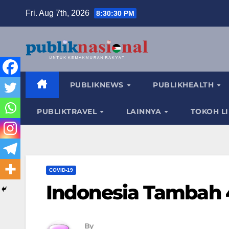
Skip
Fri. Aug 7th, 2026
8:30:31 PM
to
content
PUBLIKNEWS
PUBLIKHEALTH
PUBLIKTRAVEL
LAINNYA
TOKOH L
COVID-19
Indonesia Tambah 
By