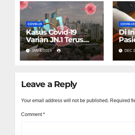
COVID-19
COVID-19
Kasus Covid-19
Di I
Varian JN.1 Terus
Pasi
Meningkat
yang
JAN 6, 2024
DEC 2
Meni
Pers
Leave a Reply
Your email address will not be published.
Required fi
Comment
*