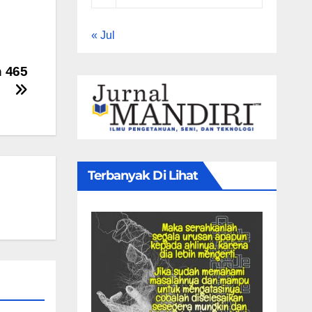
« Jul
h 465
Terbanyak Di Lihat