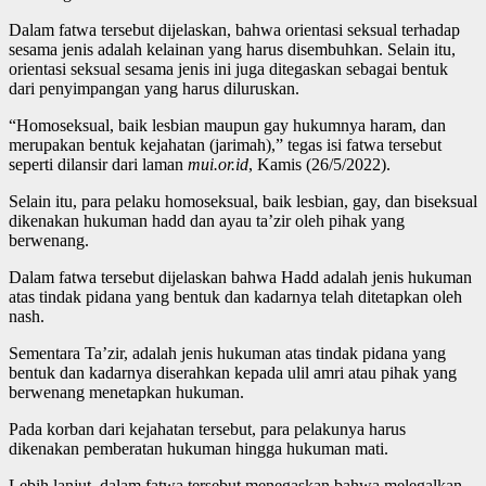
Dalam fatwa tersebut dijelaskan, bahwa orientasi seksual terhadap
sesama jenis adalah kelainan yang harus disembuhkan. Selain itu,
orientasi seksual sesama jenis ini juga ditegaskan sebagai bentuk
dari penyimpangan yang harus diluruskan.
“Homoseksual, baik lesbian maupun gay hukumnya haram, dan
merupakan bentuk kejahatan (jarimah),” tegas isi fatwa tersebut
seperti dilansir dari laman
mui.or.id
, Kamis (26/5/2022).
Selain itu, para pelaku homoseksual, baik lesbian, gay, dan biseksual
dikenakan hukuman hadd dan ayau ta’zir oleh pihak yang
berwenang.
Dalam fatwa tersebut dijelaskan bahwa Hadd adalah jenis hukuman
atas tindak pidana yang bentuk dan kadarnya telah ditetapkan oleh
nash.
Sementara Ta’zir, adalah jenis hukuman atas tindak pidana yang
bentuk dan kadarnya diserahkan kepada ulil amri atau pihak yang
berwenang menetapkan hukuman.
Pada korban dari kejahatan tersebut, para pelakunya harus
dikenakan pemberatan hukuman hingga hukuman mati.
Lebih lanjut, dalam fatwa tersebut menegaskan bahwa melegalkan