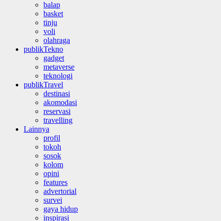
balap
basket
tinju
voli
olahraga
publikTekno
gadget
metaverse
teknologi
publikTravel
destinasi
akomodasi
reservasi
travelling
Lainnya
profil
tokoh
sosok
kolom
opini
features
advertorial
survei
gaya hidup
inspirasi