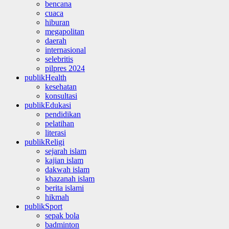
bencana
cuaca
hiburan
megapolitan
daerah
internasional
selebritis
pilpres 2024
publikHealth
kesehatan
konsultasi
publikEdukasi
pendidikan
pelatihan
literasi
publikReligi
sejarah islam
kajian islam
dakwah islam
khazanah islam
berita islami
hikmah
publikSport
sepak bola
badminton