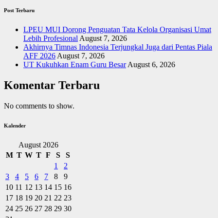
Post Terbaru
LPEU MUI Dorong Penguatan Tata Kelola Organisasi Umat
Lebih Profesional
August 7, 2026
Akhirnya Timnas Indonesia Terjungkal Juga dari Pentas Piala
AFF 2026
August 7, 2026
UT Kukuhkan Enam Guru Besar
August 6, 2026
Komentar Terbaru
No comments to show.
Kalender
August 2026
M
T
W
T
F
S
S
1
2
3
4
5
6
7
8
9
10
11
12
13
14
15
16
17
18
19
20
21
22
23
24
25
26
27
28
29
30