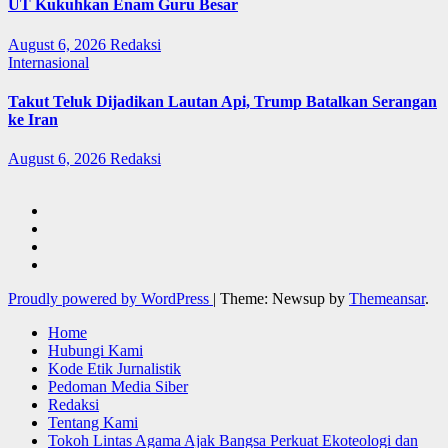
UT Kukuhkan Enam Guru Besar
August 6, 2026
Redaksi
Internasional
Takut Teluk Dijadikan Lautan Api, Trump Batalkan Serangan
ke Iran
August 6, 2026
Redaksi
Proudly powered by WordPress
|
Theme: Newsup by
Themeansar
.
Home
Hubungi Kami
Kode Etik Jurnalistik
Pedoman Media Siber
Redaksi
Tentang Kami
Tokoh Lintas Agama Ajak Bangsa Perkuat Ekoteologi dan