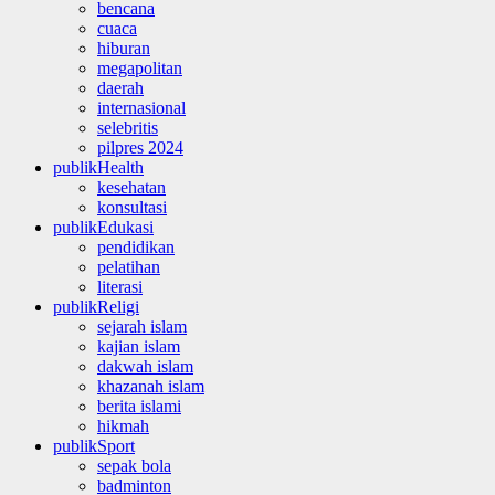
bencana
cuaca
hiburan
megapolitan
daerah
internasional
selebritis
pilpres 2024
publikHealth
kesehatan
konsultasi
publikEdukasi
pendidikan
pelatihan
literasi
publikReligi
sejarah islam
kajian islam
dakwah islam
khazanah islam
berita islami
hikmah
publikSport
sepak bola
badminton