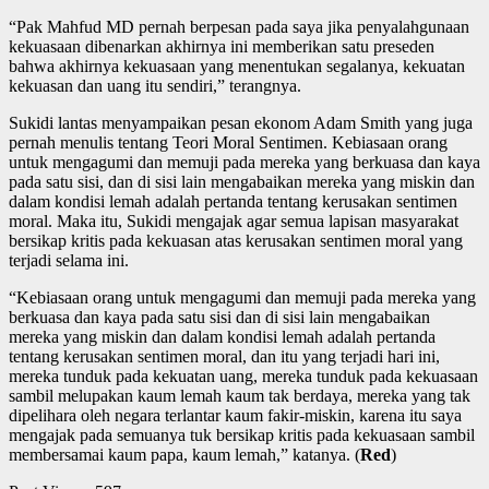
“Pak Mahfud MD pernah berpesan pada saya jika penyalahgunaan
kekuasaan dibenarkan akhirnya ini memberikan satu preseden
bahwa akhirnya kekuasaan yang menentukan segalanya, kekuatan
kekuasan dan uang itu sendiri,” terangnya.
Sukidi lantas menyampaikan pesan ekonom Adam Smith yang juga
pernah menulis tentang Teori Moral Sentimen. Kebiasaan orang
untuk mengagumi dan memuji pada mereka yang berkuasa dan kaya
pada satu sisi, dan di sisi lain mengabaikan mereka yang miskin dan
dalam kondisi lemah adalah pertanda tentang kerusakan sentimen
moral. Maka itu, Sukidi mengajak agar semua lapisan masyarakat
bersikap kritis pada kekuasan atas kerusakan sentimen moral yang
terjadi selama ini.
“Kebiasaan orang untuk mengagumi dan memuji pada mereka yang
berkuasa dan kaya pada satu sisi dan di sisi lain mengabaikan
mereka yang miskin dan dalam kondisi lemah adalah pertanda
tentang kerusakan sentimen moral, dan itu yang terjadi hari ini,
mereka tunduk pada kekuatan uang, mereka tunduk pada kekuasaan
sambil melupakan kaum lemah kaum tak berdaya, mereka yang tak
dipelihara oleh negara terlantar kaum fakir-miskin, karena itu saya
mengajak pada semuanya tuk bersikap kritis pada kekuasaan sambil
membersamai kaum papa, kaum lemah,” katanya. (
Red
)