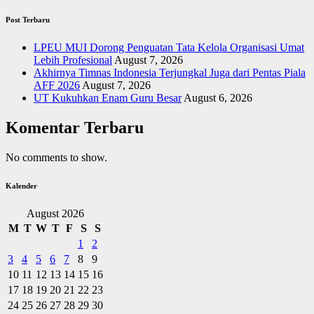
Post Terbaru
LPEU MUI Dorong Penguatan Tata Kelola Organisasi Umat
Lebih Profesional
August 7, 2026
Akhirnya Timnas Indonesia Terjungkal Juga dari Pentas Piala
AFF 2026
August 7, 2026
UT Kukuhkan Enam Guru Besar
August 6, 2026
Komentar Terbaru
No comments to show.
Kalender
August 2026
M
T
W
T
F
S
S
1
2
3
4
5
6
7
8
9
10
11
12
13
14
15
16
17
18
19
20
21
22
23
24
25
26
27
28
29
30