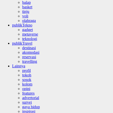
balap
basket
tinju
voli
olahraga
publikTekno
gadget
metaverse
teknologi
publikTravel
destinasi
akomodasi
reservasi
travelling
Lainnya
profil
tokoh
sosok
kolom
opini
features
advertorial
survei
gaya hidup
inspirasi