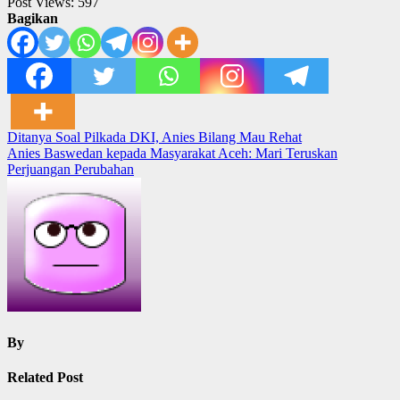
Post Views:
597
Bagikan
Post
Ditanya Soal Pilkada DKI, Anies Bilang Mau Rehat
Anies Baswedan kepada Masyarakat Aceh: Mari Teruskan
navigation
Perjuangan Perubahan
By
Related Post