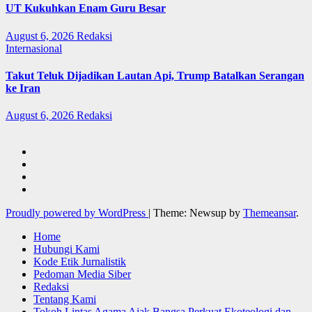
UT Kukuhkan Enam Guru Besar
August 6, 2026
Redaksi
Internasional
Takut Teluk Dijadikan Lautan Api, Trump Batalkan Serangan
ke Iran
August 6, 2026
Redaksi
Proudly powered by WordPress
|
Theme: Newsup by
Themeansar
.
Home
Hubungi Kami
Kode Etik Jurnalistik
Pedoman Media Siber
Redaksi
Tentang Kami
Tokoh Lintas Agama Ajak Bangsa Perkuat Ekoteologi dan