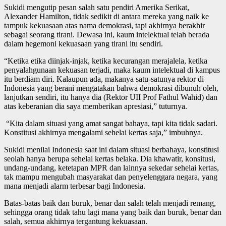
Sukidi mengutip pesan salah satu pendiri Amerika Serikat,
Alexander Hamilton, tidak sedikit di antara mereka yang naik ke
tampuk kekuasaan atas nama demokrasi, tapi akhirnya berakhir
sebagai seorang tirani. Dewasa ini, kaum intelektual telah berada
dalam hegemoni kekuasaan yang tirani itu sendiri.
“Ketika etika diinjak-injak, ketika kecurangan merajalela, ketika
penyalahgunaan kekuasan terjadi, maka kaum intelektual di kampus
itu berdiam diri. Kalaupun ada, makanya satu-satunya rektor di
Indonesia yang berani mengatakan bahwa demokrasi dibunuh oleh,
lanjutkan sendiri, itu hanya dia (Rektor UII Prof Fathul Wahid) dan
atas keberanian dia saya memberikan apresiasi,” tuturnya.
“Kita dalam situasi yang amat sangat bahaya, tapi kita tidak sadari.
Konstitusi akhirnya mengalami sehelai kertas saja,” imbuhnya.
Sukidi menilai Indonesia saat ini dalam situasi berbahaya, konstitusi
seolah hanya berupa sehelai kertas belaka. Dia khawatir, konsitusi,
undang-undang, ketetapan MPR dan lainnya sekedar sehelai kertas,
tak mampu mengubah masyarakat dan penyelenggara negara, yang
mana menjadi alarm terbesar bagi Indonesia.
Batas-batas baik dan buruk, benar dan salah telah menjadi remang,
sehingga orang tidak tahu lagi mana yang baik dan buruk, benar dan
salah, semua akhirnya tergantung kekuasaan.