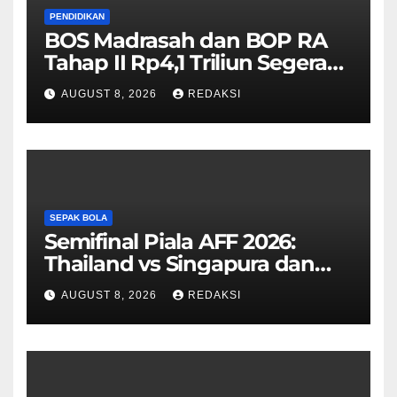
PENDIDIKAN
BOS Madrasah dan BOP RA
Tahap II Rp4,1 Triliun Segera
Cair, Berikut Jadwal
AUGUST 8, 2026
REDAKSI
Pengajuannya
SEPAK BOLA
Semifinal Piala AFF 2026:
Thailand vs Singapura dan
Vietnam vs Malaysia
AUGUST 8, 2026
REDAKSI