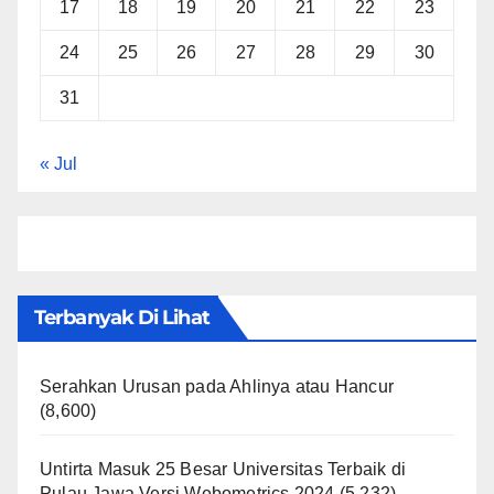
17
18
19
20
21
22
23
24
25
26
27
28
29
30
31
« Jul
Terbanyak Di Lihat
Serahkan Urusan pada Ahlinya atau Hancur
(8,600)
Untirta Masuk 25 Besar Universitas Terbaik di
Pulau Jawa Versi Webometrics 2024
(5,232)