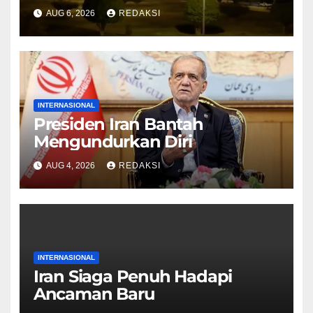
ke Iran
AUG 6, 2026
REDAKSI
INTERNASIONAL
Presiden Iran Bantah
Mengundurkan Diri
AUG 4, 2026
REDAKSI
INTERNASIONAL
Iran Siaga Penuh Hadapi
Ancaman Baru