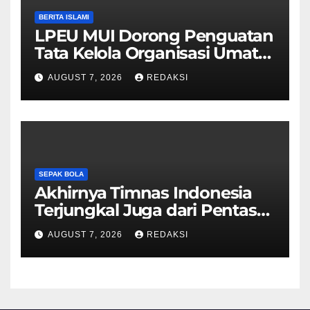
BERITA ISLAMI
LPEU MUI Dorong Penguatan
Tata Kelola Organisasi Umat
Lebih Profesional
AUGUST 7, 2026
REDAKSI
SEPAK BOLA
Akhirnya Timnas Indonesia
Terjungkal Juga dari Pentas
Piala AFF 2026
AUGUST 7, 2026
REDAKSI