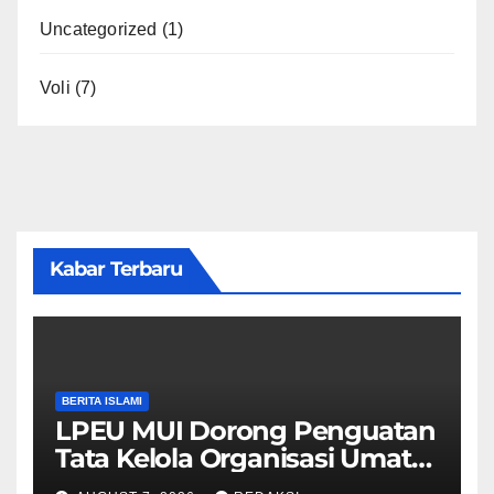
Uncategorized
(1)
Voli
(7)
Kabar Terbaru
BERITA ISLAMI
LPEU MUI Dorong Penguatan
Tata Kelola Organisasi Umat
Lebih Profesional