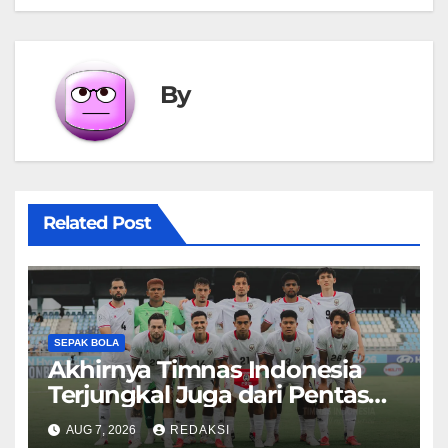
By
Related Post
SEPAK BOLA
Akhirnya Timnas Indonesia
Terjungkal Juga dari Pentas
Piala AFF 2026
AUG 7, 2026
REDAKSI