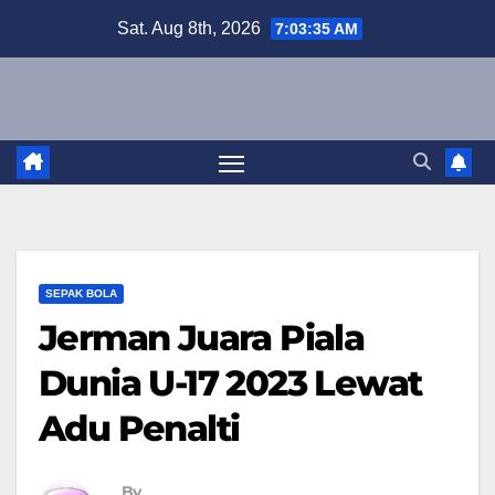
Skip
Sat. Aug 8th, 2026
7:03:36 AM
to
content
SEPAK BOLA
Jerman Juara Piala
Dunia U-17 2023 Lewat
Adu Penalti
By