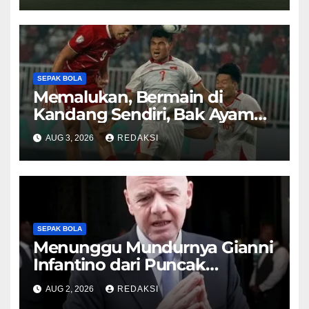
SEPAK BOLA
Memalukan, Bermain di
Kandang Sendiri, Bak Ayam
Sayur Timnas Indonesia
AUG 3, 2026
REDAKSI
Dibenamkan Vietnam
SEPAK BOLA
Menunggu Mundurnya Gianni
Infantino dari Puncak
Kekuasaan FIFA
AUG 2, 2026
REDAKSI