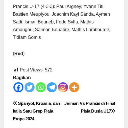
Prancis U-17 (4-3-3): Paul Argney; Yvann Titi,
Bastien Meupiyou, Joachim Kayi Sanda, Aymen
Sadi; Ismail Bouneb, Fode Sylla, Mathis
Amougou; Saimon Bouabre, Mathis Lambourde,
Tidiam Gomis
(
Red
)
Post Views:
572
Bagikan
Post
Spanyol, Kroasia, dan
Jerman Vs Prancis di Final
Italia Satu Grup Piala
Piala Dunia U17
navigation
Eropa 2024