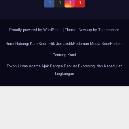
Proudly powered by WordPress
|
Theme: Newsup by
Themeansar
.
Home
Hubungi Kami
Kode Etik Jurnalistik
Pedoman Media Siber
Redaksi
Tentang Kami
Tokoh Lintas Agama Ajak Bangsa Perkuat Ekoteologi dan Kepedulian
Lingkungan