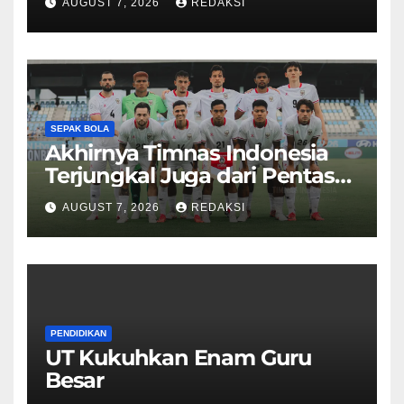
AUGUST 7, 2026
REDAKSI
SEPAK BOLA
Akhirnya Timnas Indonesia
Terjungkal Juga dari Pentas
Piala AFF 2026
AUGUST 7, 2026
REDAKSI
PENDIDIKAN
UT Kukuhkan Enam Guru
Besar