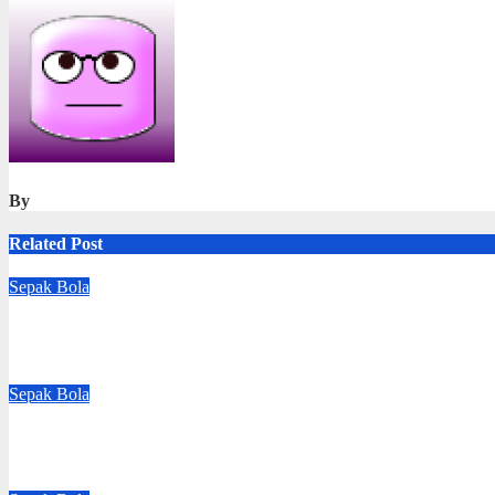
navigation
By
Related Post
Sepak Bola
Memalukan, Bermain di Kandang Sendiri, Bak Ayam Sayur Ti
Aug 3, 2026
Redaksi
Sepak Bola
Menunggu Mundurnya Gianni Infantino dari Puncak Kekuasaa
Aug 2, 2026
Redaksi