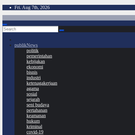
Skip
Fri. Aug 7th, 2026
to
content
publikNews
politik
pemerintahan
kebijakan
ekonomi
bisnis
industri
ketenagakerjaan
agama
sosial
sejarah
seni budaya
pertahanan
keamanan
hukum
kriminal
covid-19