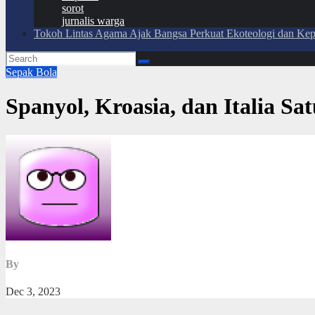
sorot
jurnalis warga
Tokoh Lintas Agama Ajak Bangsa Perkuat Ekoteologi dan Ke
Sepak Bola
Spanyol, Kroasia, dan Italia Sa
By
Dec 3, 2023