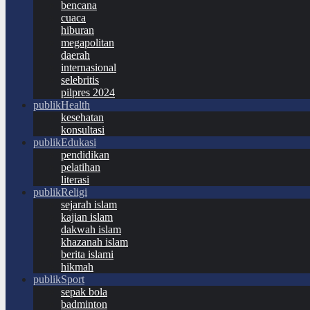
bencana
cuaca
hiburan
megapolitan
daerah
internasional
selebritis
pilpres 2024
publikHealth
kesehatan
konsultasi
publikEdukasi
pendidikan
pelatihan
literasi
publikReligi
sejarah islam
kajian islam
dakwah islam
khazanah islam
berita islami
hikmah
publikSport
sepak bola
badminton