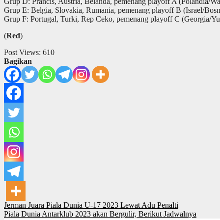
Grup D: Prancis, Austria, Belanda, pemenang playoff A (Polandia/Wal
Grup E: Belgia, Slovakia, Rumania, pemenang playoff B (Israel/Bosn
Grup F: Portugal, Turki, Rep Ceko, pemenang playoff C (Georgia/
(
Red
)
Post Views:
610
Bagikan
Post
Jerman Juara Piala Dunia U-17 2023 Lewat Adu Penalti
Piala Dunia Antarklub 2023 akan Bergulir, Berikut Jadwalnya