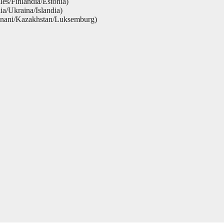
es/Finlandia/Estonia)
ia/Ukraina/Islandia)
Yunani/Kazakhstan/Luksemburg)