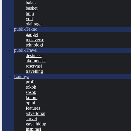
balap
basket
tinju
voli
olahraga
publikTekno
gadget
metaverse
teknologi
publikTravel
destinasi
akomodasi
reservasi
travelling
Lainnya
profil
tokoh
sosok
kolom
opini
features
advertorial
survei
gaya hidup
inspirasi