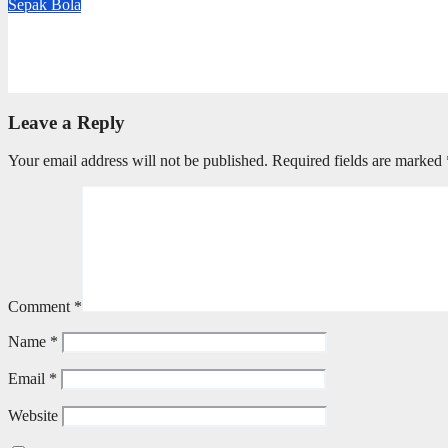
Sepak Bola
Piala AFF 2026: Timnas Indonesia Benamkan Timor Leste 3-0
Jul 31, 2026
Redaksi
Leave a Reply
Your email address will not be published.
Required fields are marked
Comment
*
Name
*
Email
*
Website