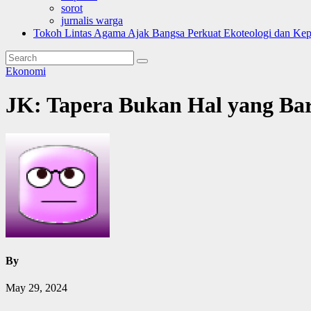
sorot
jurnalis warga
Tokoh Lintas Agama Ajak Bangsa Perkuat Ekoteologi dan Ke
Ekonomi
JK: Tapera Bukan Hal yang Ba
By
May 29, 2024