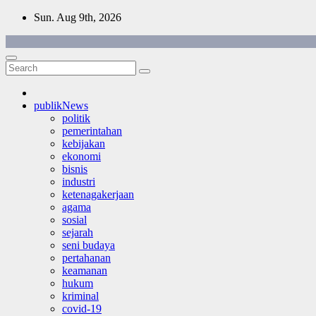
Skip
Sun. Aug 9th, 2026
to
content
publikNews
politik
pemerintahan
kebijakan
ekonomi
bisnis
industri
ketenagakerjaan
agama
sosial
sejarah
seni budaya
pertahanan
keamanan
hukum
kriminal
covid-19