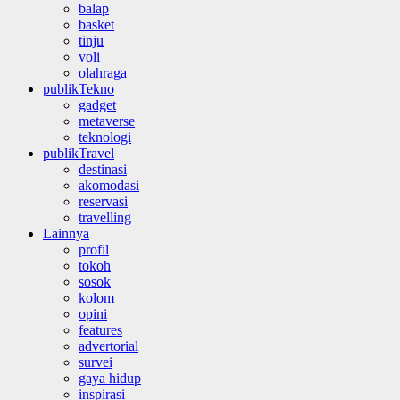
balap
basket
tinju
voli
olahraga
publikTekno
gadget
metaverse
teknologi
publikTravel
destinasi
akomodasi
reservasi
travelling
Lainnya
profil
tokoh
sosok
kolom
opini
features
advertorial
survei
gaya hidup
inspirasi