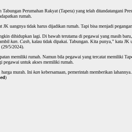
 Tabungan Perumahan Rakyat (Tapera) yang telah ditandatangani Pre
ndapatkan rumah.
ut JK uangnya tidak harus dijadikan rumah. Tapi bisa menjadi peganga
ungkin dihidupkan lagi. Di bawah terutama di pegawai yang masih bar
iambil
kan
.
Cash
, kalau tidak dipakai. Tabungan. Kita punya,” kata JK
 (29/5/2024).
an memiliki rumah. Namun bila pegawai yang tercatat memiliki Taper
gi pegawai untuk akses memiliki rumah.
h harga murah. Ini
kan
kebersamaan, pemerintah memberikan lahannya. 
ed
)