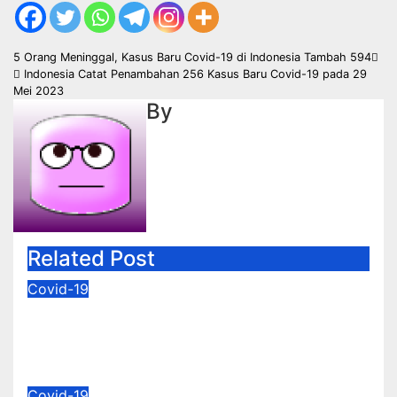
Post
5 Orang Meninggal, Kasus Baru Covid-19 di Indonesia Tambah 594
Indonesia Catat Penambahan 256 Kasus Baru Covid-19 pada 29
navigation
Mei 2023
By
Related Post
Covid-19
Kasus Covid-19 Varian JN.1 Terus
Meningkat
Jan 6, 2024
Covid-19