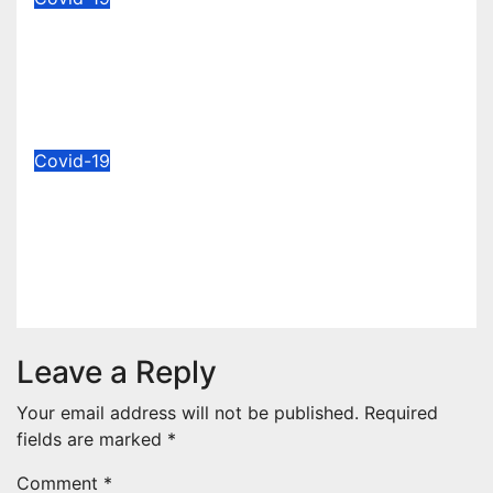
Di Indonesia Jumlah Pasien
Covid-19 yang Dirawat
Meningkat 255 Persen
Dec 27, 2023
Covid-19
Tren Covid-19 Meningkat,
Masyarakat Diminta Tingkatkan
Kewaspadaan
Dec 23, 2023
Leave a Reply
Your email address will not be published.
Required
fields are marked
*
Comment
*