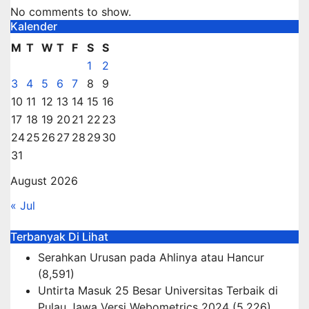
No comments to show.
Kalender
M
T
W
T
F
S
S
1
2
3
4
5
6
7
8
9
10
11
12
13
14
15
16
17
18
19
20
21
22
23
24
25
26
27
28
29
30
31
August 2026
« Jul
Terbanyak Di Lihat
Serahkan Urusan pada Ahlinya atau Hancur
(8,591)
Untirta Masuk 25 Besar Universitas Terbaik di
Pulau Jawa Versi Webometrics 2024
(5,226)