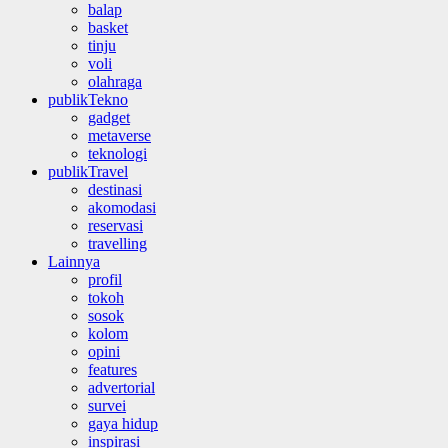
balap
basket
tinju
voli
olahraga
publikTekno
gadget
metaverse
teknologi
publikTravel
destinasi
akomodasi
reservasi
travelling
Lainnya
profil
tokoh
sosok
kolom
opini
features
advertorial
survei
gaya hidup
inspirasi