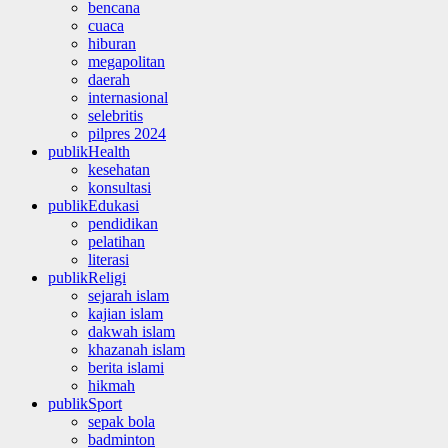
bencana
cuaca
hiburan
megapolitan
daerah
internasional
selebritis
pilpres 2024
publikHealth
kesehatan
konsultasi
publikEdukasi
pendidikan
pelatihan
literasi
publikReligi
sejarah islam
kajian islam
dakwah islam
khazanah islam
berita islami
hikmah
publikSport
sepak bola
badminton