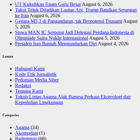
UT Kukuhkan Enam Guru Besar
August 6, 2026
Takut Teluk Dijadikan Lautan Api, Trump Batalkan Serangan
ke Iran
August 6, 2026
Gempa M5,3 di Pangandaran, tak Berpotensi Tsunami
August
5, 2026
Siswa MAN IC Serpong Jadi Delegasi Perdana Indonesia di
Olimpiade Sains Nuklir Internasional
August 5, 2026
Presiden Iran Bantah Mengundurkan Diri
August 4, 2026
Laman
Hubungi Kami
Kode Etik Jurnalistik
Pedoman Media Siber
Redaksi
Tentang Kami
Tokoh Lintas Agama Ajak Bangsa Perkuat Ekoteologi dan
Kepedulian Lingkungan
Categories
Agama
(24)
Akomodasi
(1)
Badminton
(68)