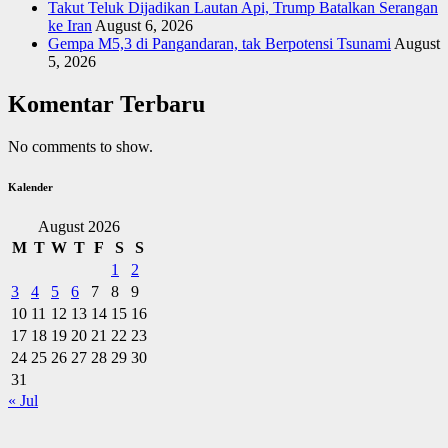
Takut Teluk Dijadikan Lautan Api, Trump Batalkan Serangan
ke Iran
August 6, 2026
Gempa M5,3 di Pangandaran, tak Berpotensi Tsunami
August
5, 2026
Komentar Terbaru
No comments to show.
Kalender
August 2026
M
T
W
T
F
S
S
1
2
3
4
5
6
7
8
9
10
11
12
13
14
15
16
17
18
19
20
21
22
23
24
25
26
27
28
29
30
31
« Jul