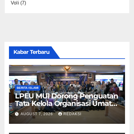
Voli
(7)
Kabar Terbaru
BERITA ISLAMI
LPEU MUI Dorong Penguatan
Tata Kelola Organisasi Umat
Lebih Profesional
AUGUST 7, 2026
REDAKSI