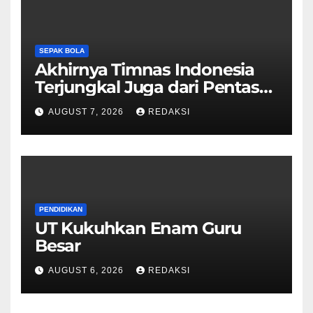
SEPAK BOLA
Akhirnya Timnas Indonesia
Terjungkal Juga dari Pentas
Piala AFF 2026
AUGUST 7, 2026
REDAKSI
PENDIDIKAN
UT Kukuhkan Enam Guru
Besar
AUGUST 6, 2026
REDAKSI