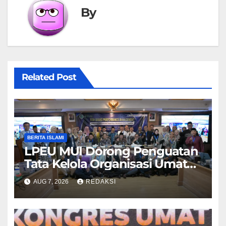
By
Related Post
BERITA ISLAMI
LPEU MUI Dorong Penguatan
Tata Kelola Organisasi Umat
Lebih Profesional
AUG 7, 2026
REDAKSI