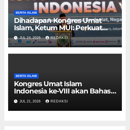
BERITA ISLAMI
Dihadapan Kongres Umat
Islam, Ketum MUI: Perkuat
Ekonomi Syariah dan Tolak
JUL 24, 2026
REDAKSI
LGBT
BERITA ISLAMI
Kongres Umat Islam
Indonesia ke-VIII akan Bahas
Hukuman Mati Koruptor
JUL 21, 2026
REDAKSI