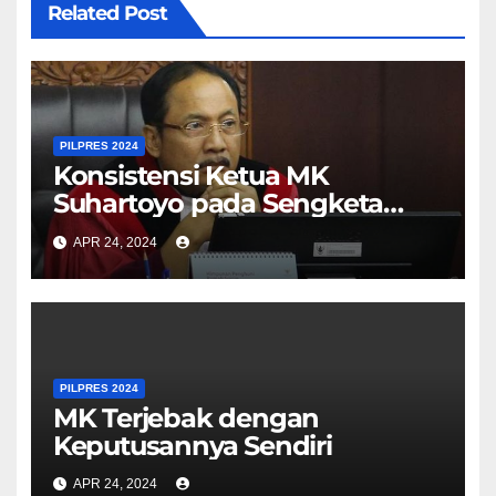
Related Post
PILPRES 2024
Konsistensi Ketua MK
Suhartoyo pada Sengketa
Pilpres 2024 Dipertanyakan
APR 24, 2024
PILPRES 2024
MK Terjebak dengan
Keputusannya Sendiri
APR 24, 2024