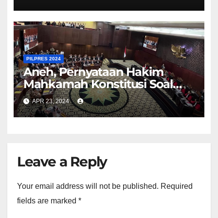
PILPRES 2024
Aneh, Pernyataan Hakim
Mahkamah Konstitusi Soal
Bansos Kontradiktif
APR 23, 2024
Leave a Reply
Your email address will not be published.
Required
fields are marked
*