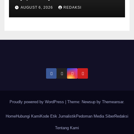
Serangan ke Iran
AUGUST 6, 2026
REDAKSI
Proudly powered by WordPress
|
Theme: Newsup by
Themeansar
.
Home
Hubungi Kami
Kode Etik Jurnalistik
Pedoman Media Siber
Redaksi
Tentang Kami