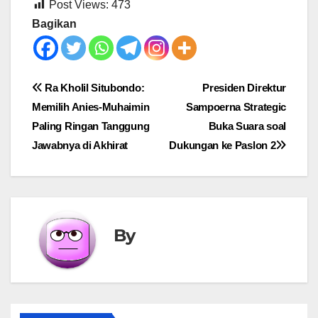
Post Views:
473
Bagikan
Post
Ra Kholil Situbondo:
Presiden Direktur
Memilih Anies-Muhaimin
Sampoerna Strategic
navigation
Paling Ringan Tanggung
Buka Suara soal
Jawabnya di Akhirat
Dukungan ke Paslon 2
By