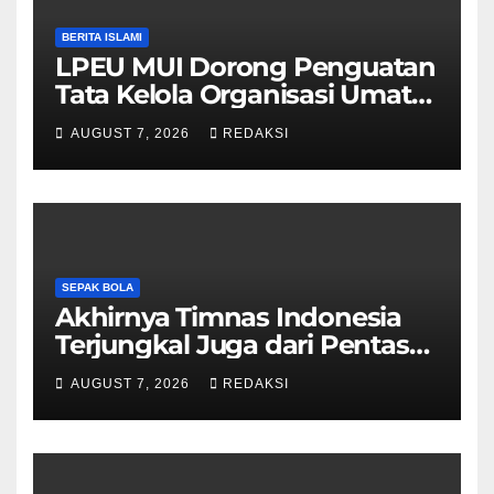
BERITA ISLAMI
LPEU MUI Dorong Penguatan
Tata Kelola Organisasi Umat
Lebih Profesional
AUGUST 7, 2026
REDAKSI
SEPAK BOLA
Akhirnya Timnas Indonesia
Terjungkal Juga dari Pentas
Piala AFF 2026
AUGUST 7, 2026
REDAKSI