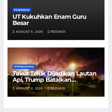
PENDIDIKAN
UT Kukuhkan Enam Guru
Besar
AUGUST 6, 2026
REDAKSI
INTERNASIONAL
Takut Teluk Dijadikan Lautan
Api, Trump Batalkan
Serangan ke Iran
AUGUST 6, 2026
REDAKSI