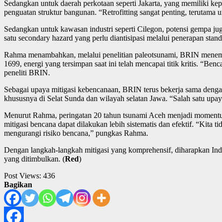
Sedangkan untuk daerah perkotaan seperti Jakarta, yang memiliki ke
penguatan struktur bangunan. “Retrofitting sangat penting, teruta
Sedangkan untuk kawasan industri seperti Cilegon, potensi gempa jug
satu secondary hazard yang perlu diantisipasi melalui penerapan stan
Rahma menambahkan, melalui penelitian paleotsunami, BRIN menemuk
1699, energi yang tersimpan saat ini telah mencapai titik kritis. “
peneliti BRIN.
Sebagai upaya mitigasi kebencanaan, BRIN terus bekerja sama denga
khususnya di Selat Sunda dan wilayah selatan Jawa. “Salah satu upa
Menurut Rahma, peringatan 20 tahun tsunami Aceh menjadi momentum
mitigasi bencana dapat dilakukan lebih sistematis dan efektif. “Kita 
mengurangi risiko bencana,” pungkas Rahma.
Dengan langkah-langkah mitigasi yang komprehensif, diharapkan In
yang ditimbulkan. (
Red
)
Post Views:
436
Bagikan