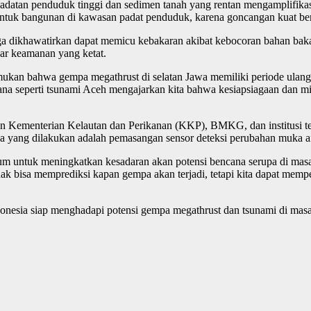
padatan penduduk tinggi dan sedimen tanah yang rentan mengamplifikas
ma untuk bangunan di kawasan padat penduduk, karena goncangan kuat b
a dikhawatirkan dapat memicu kebakaran akibat kebocoran bahan bakar 
dar keamanan yang ketat.
an bahwa gempa megathrust di selatan Jawa memiliki periode ulang s
Bencana seperti tsunami Aceh mengajarkan kita bahwa kesiapsiagaan dan
n Kementerian Kelautan dan Perikanan (KKP), BMKG, dan institusi terk
ya yang dilakukan adalah pemasangan sensor deteksi perubahan muka a
 untuk meningkatkan kesadaran akan potensi bencana serupa di masa
tidak bisa memprediksi kapan gempa akan terjadi, tetapi kita dapat memp
donesia siap menghadapi potensi gempa megathrust dan tsunami di ma