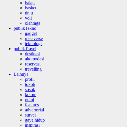
balap
basket
tinju
voli
olahraga
publikTekno
gadget
metaverse
teknologi
publikTravel
destinasi
akomodasi
reservasi
travelling
Lainnya
profil
tokoh
sosok
kolom
opini
features
advertorial
survei
gaya hidup
inspirasi