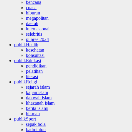
bencana
cuaca
hiburan
megapolitan
daerah
internasional
selebritis
pilpres 2024
publikHealth
kesehatan
konsultasi
publikEdukasi
pendidikan
pelatihan
literasi
publikReligi
sejarah islam
kajian islam
dakwah islam
khazanah islam
berita islami
hikmah
publikSport
sepak bola
badminton