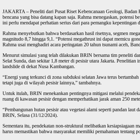
JAKARTA – Peneliti dari Pusat Riset Kebencanaan Geologi, Badan R
bencana yang bisa datang kapan saja. Rahma menegaskan, potensi ben
ini perlu mendapat perhatian serius dari para pemangku kepentingan
Rahma menyebutkan bahwa berdasarkan hasil risetnya, segmen megath
magnitudo 8,7 hingga 9,1. “Potensi megathrust ini dapat memicu gon
Rahma usai menghadiri acara peringatan 20 tahun tsunami aceh, Band
Menurut simulasi yang telah dilakukan BRIN bersama tim peneliti dari 
Selat Sunda, dan sekitar 1,8 meter di pesisir utara Jakarta. Penelit
landslide di dekat Nusa Kambangan.
“Energi yang terkunci di zona subduksi selatan Jawa terus bertambah
tetapi juga di wilayah pesisir lainnya,” tambahnya.
Untuk itulah, BRIN menekankan pentingnya mitigasi melalui pendekat
ruang di kawasan pesisir dengan memperhatikan jarak aman 250 meter 
“Pembangunan hutan pesisir atau vegetasi alami seperti pandan laut 
BRIN, Selasa (31/12/2024).
Sementara itu, pendekatan non-struktural melibatkan kesiapsiagaan ma
harus memastikan bahwa masyarakat memiliki pemahaman tentang poten