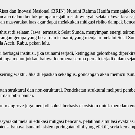
iset dan Inovasi Nasional (BRIN) Nuraini Rahma Hanifa mengajak kep
cana dalam bentuk gempa megathrust di wilayah selatan Jawa bisa saja
 dan masyarakat luas agar dapat melakukan mitigasi risiko dampak ben
rust di selatan Jawa, termasuk Selat Sunda, menyimpan energi tekton
cangan gempa yang besar dan tsunami, yang menjalar melalui Selat Sun
a Aceh, Rabu, pekan lalu.
berbagai institusi, jika tsunami terjadi, ketinggian gelombang diperkir
ian ini juga menunjukkan bahwa fenomena serupa pernah terjadi dalam se
 seiring waktu. Jika dilepaskan sekaligus, goncangan akan memicu tsuna
an struktural dan non-struktural. Pendekatan struktural meliputi pe
dari bibir pantai.
dan mangrove juga menjadi solusi berbasis ekosistem untuk meredam en
syarakat melalui edukasi mitigasi bencana, pelatihan simulasi evakuasi
si bahaya tsunami, sistem peringatan dini yang efektif, serta kemam