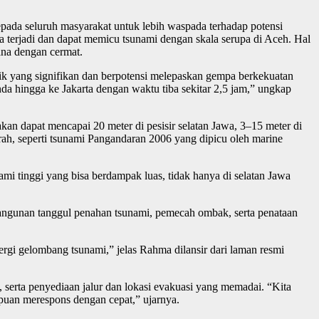
ada seluruh masyarakat untuk lebih waspada terhadap potensi
 terjadi dan dapat memicu tsunami dengan skala serupa di Aceh. Hal
cana dengan cermat.
ik yang signifikan dan berpotensi melepaskan gempa berkekuatan
da hingga ke Jakarta dengan waktu tiba sekitar 2,5 jam,” ungkap
akan dapat mencapai 20 meter di pesisir selatan Jawa, 3–15 meter di
jarah, seperti tsunami Pangandaran 2006 yang dipicu oleh marine
mi tinggi yang bisa berdampak luas, tidak hanya di selatan Jawa
mbangunan tanggul penahan tsunami, pemecah ombak, serta penataan
ergi gelombang tsunami,” jelas Rahma dilansir dari laman resmi
, serta penyediaan jalur dan lokasi evakuasi yang memadai. “Kita
puan merespons dengan cepat,” ujarnya.