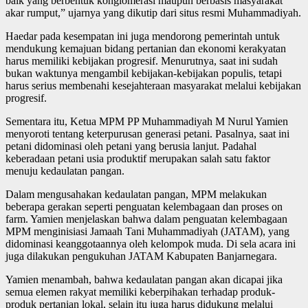
baik yang berbentuk konglomerasi maupun berbasis masyarakat
akar rumput,” ujarnya yang dikutip dari situs resmi Muhammadiyah.
Haedar pada kesempatan ini juga mendorong pemerintah untuk
mendukung kemajuan bidang pertanian dan ekonomi kerakyatan
harus memiliki kebijakan progresif. Menurutnya, saat ini sudah
bukan waktunya mengambil kebijakan-kebijakan populis, tetapi
harus serius membenahi kesejahteraan masyarakat melalui kebijakan
progresif.
Sementara itu, Ketua MPM PP Muhammadiyah M Nurul Yamien
menyoroti tentang keterpurusan generasi petani. Pasalnya, saat ini
petani didominasi oleh petani yang berusia lanjut. Padahal
keberadaan petani usia produktif merupakan salah satu faktor
menuju kedaulatan pangan.
Dalam mengusahakan kedaulatan pangan, MPM melakukan
beberapa gerakan seperti penguatan kelembagaan dan proses on
farm. Yamien menjelaskan bahwa dalam penguatan kelembagaan
MPM menginisiasi Jamaah Tani Muhammadiyah (JATAM), yang
didominasi keanggotaannya oleh kelompok muda. Di sela acara ini
juga dilakukan pengukuhan JATAM Kabupaten Banjarnegara.
Yamien menambah, bahwa kedaulatan pangan akan dicapai jika
semua elemen rakyat memiliki keberpihakan terhadap produk-
produk pertanian lokal, selain itu juga harus didukung melalui