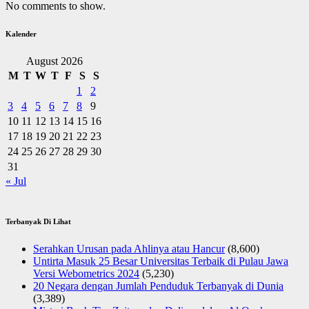
No comments to show.
Kalender
August 2026
M
T
W
T
F
S
S
1
2
3
4
5
6
7
8
9
10
11
12
13
14
15
16
17
18
19
20
21
22
23
24
25
26
27
28
29
30
31
« Jul
Terbanyak Di Lihat
Serahkan Urusan pada Ahlinya atau Hancur
(8,600)
Untirta Masuk 25 Besar Universitas Terbaik di Pulau Jawa
Versi Webometrics 2024
(5,230)
20 Negara dengan Jumlah Penduduk Terbanyak di Dunia
(3,389)