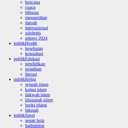
bencana
cuaca
hiburan
megapolitan
daerah
internasional
selebritis
pilpres 2024
publikHealth
kesehatan
konsultasi
publikEdukasi
pendidikan
pelatihan
literasi
publikReligi
sejarah islam
kajian islam
dakwah islam
khazanah islam
berita islami
hikmah
publikSport
sepak bola
badminton