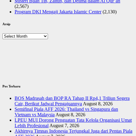
Misteri Buah Tin, Zaitun, dan Delima dalam Al Qur’an
(2,567)
Program DKI Mengaji Jakarta Islamic Center
(2,130)
Arsip
Arsip
Pos Terbaru
BOS Madrasah dan BOP RA Tahap II Rp4,1 Triliun Segera
Cair, Berikut Jadwal Pengajuannya
August 8, 2026
Semifinal Piala AFF 2026: Thailand vs Singapura dan
Vietnam vs Malaysia
August 8, 2026
LPEU MUI Dorong Penguatan Tata Kelola Organisasi Umat
Lebih Profesional
August 7, 2026
Akhirnya Timnas Indonesia Terjungkal Juga dari Pentas Piala