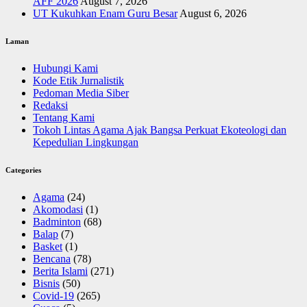
AFF 2026
August 7, 2026
UT Kukuhkan Enam Guru Besar
August 6, 2026
Laman
Hubungi Kami
Kode Etik Jurnalistik
Pedoman Media Siber
Redaksi
Tentang Kami
Tokoh Lintas Agama Ajak Bangsa Perkuat Ekoteologi dan
Kepedulian Lingkungan
Categories
Agama
(24)
Akomodasi
(1)
Badminton
(68)
Balap
(7)
Basket
(1)
Bencana
(78)
Berita Islami
(271)
Bisnis
(50)
Covid-19
(265)