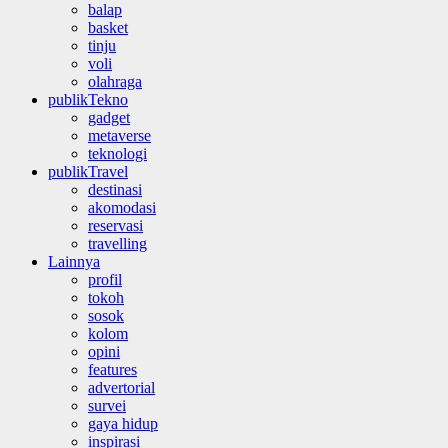
balap
basket
tinju
voli
olahraga
publikTekno
gadget
metaverse
teknologi
publikTravel
destinasi
akomodasi
reservasi
travelling
Lainnya
profil
tokoh
sosok
kolom
opini
features
advertorial
survei
gaya hidup
inspirasi