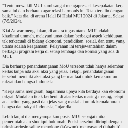
“Tentu mewakili MUI kami sangat mengapresiasi kesepakatan kerja
sama ini dan berharap agar relasi harmonis ini Tetap terjalin dengan
baik,” kata dia, di arena Halal Bi Halal MUI 2024 di Jakarta, Selasa
(7/5/2024).
Kiai Anwar mengatakan, di antara tugas utama MUI adalah
khadimul ummah, melayani umat dalam berbagai aspek kehidupan,
tak terkecuali di bidang ekonomi, pendidikan, sosial, dan tentu yang
utama adalah keagamaan. Pelayanan ini terejewantahkan dalam
berbagai program kerja di setiap lembaga dan komisi yang ada di
MUI.
Dia berharap penandatanganan MoU tersebut tidak hanya selembar
kertas tanpa ada aksi-aksi yang jelas. Tetapi, penandatanganan
tersebut memiliki aksi-aksi yang bermanfaat untuk kemakmuran
rakyat dan bangsa Indonesia.
“Kerja sama mengarah, bagaimana upaya kita berdaya kan ekonomi
rakyat. Mudahan tidak berhenti di atas kertas masing-masing, tetapi
ada action yang pasti dan jelas yang maslahat untuk kemakmuran
bangsa dan rakyat Indonesia,” ujar dia.
Lebih lanjut dia menyampaikan posisi MUI sebagai mitra
pemerintah atau shodiqul hukumah. Posisi tersebut diiringi dengan
prinsip-prinsip saling menolong (ta’awun), menyayangi (tahabub),