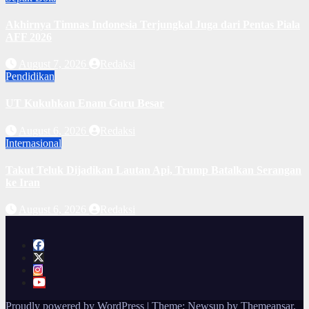
Akhirnya Timnas Indonesia Terjungkal Juga dari Pentas Piala
AFF 2026
August 7, 2026
Redaksi
Pendidikan
UT Kukuhkan Enam Guru Besar
August 6, 2026
Redaksi
Internasional
Takut Teluk Dijadikan Lautan Api, Trump Batalkan Serangan
ke Iran
August 6, 2026
Redaksi
Proudly powered by WordPress
|
Theme: Newsup by
Themeansar
.