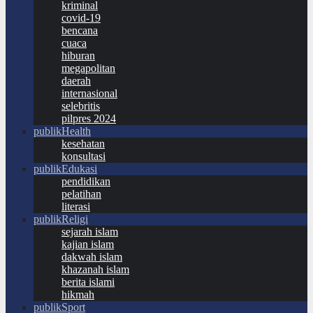
kriminal
covid-19
bencana
cuaca
hiburan
megapolitan
daerah
internasional
selebritis
pilpres 2024
publikHealth
kesehatan
konsultasi
publikEdukasi
pendidikan
pelatihan
literasi
publikReligi
sejarah islam
kajian islam
dakwah islam
khazanah islam
berita islami
hikmah
publikSport