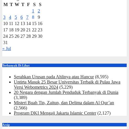
M
T
W
T
F
S
S
1
2
3
4
5
6
7
8
9
10
11
12
13
14
15
16
17
18
19
20
21
22
23
24
25
26
27
28
29
30
31
« Jul
Terbanyak Di Lihat
Serahkan Urusan pada Ahlinya atau Hancur
(8,595)
Untirta Masuk 25 Besar Universitas Terbaik di Pulau Jawa
Versi Webometrics 2024
(5,229)
20 Negara dengan Jumlah Penduduk Terbanyak di Dunia
(3,389)
Misteri Buah Tin, Zaitun, dan Delima dalam Al Qur’an
(2,566)
Program DKI Mengaji Jakarta Islamic Center
(2,127)
Arsip