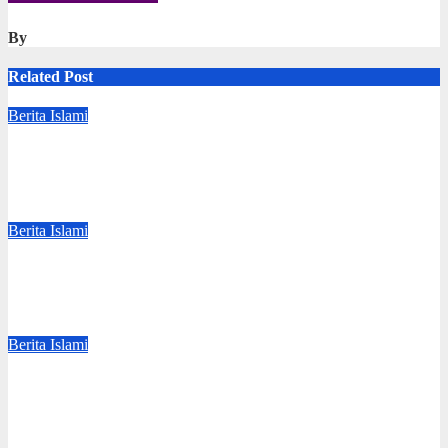
By
Related Post
Berita Islami
LPEU MUI Dorong Penguatan Tata Kelola Organisasi Umat
Lebih Profesional
Aug 7, 2026
Redaksi
Berita Islami
Dihadapan Kongres Umat Islam, Ketum MUI: Perkuat
Ekonomi Syariah dan Tolak LGBT
Jul 24, 2026
Redaksi
Berita Islami
Kongres Umat Islam Indonesia ke-VIII akan Bahas Hukuman
Mati Koruptor
Jul 21, 2026
Redaksi