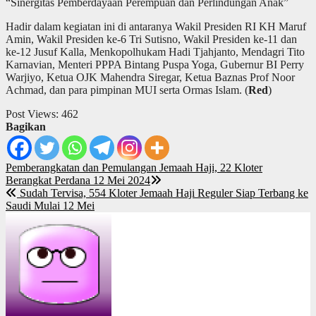
“Sinergitas Pemberdayaan Perempuan dan Perlindungan Anak”
Hadir dalam kegiatan ini di antaranya Wakil Presiden RI KH Maruf
Amin, Wakil Presiden ke-6 Tri Sutisno, Wakil Presiden ke-11 dan
ke-12 Jusuf Kalla, Menkopolhukam Hadi Tjahjanto, Mendagri Tito
Karnavian, Menteri PPPA Bintang Puspa Yoga, Gubernur BI Perry
Warjiyo, Ketua OJK Mahendra Siregar, Ketua Baznas Prof Noor
Achmad, dan para pimpinan MUI serta Ormas Islam. (
Red
)
Post Views:
462
Bagikan
Post
Pemberangkatan dan Pemulangan Jemaah Haji, 22 Kloter
Berangkat Perdana 12 Mei 2024
navigation
Sudah Tervisa, 554 Kloter Jemaah Haji Reguler Siap Terbang ke
Saudi Mulai 12 Mei