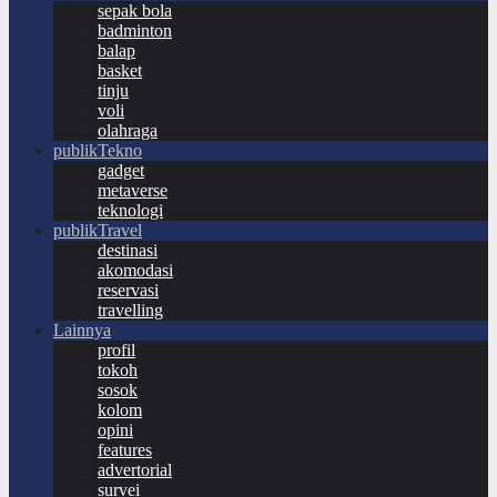
sepak bola
badminton
balap
basket
tinju
voli
olahraga
publikTekno
gadget
metaverse
teknologi
publikTravel
destinasi
akomodasi
reservasi
travelling
Lainnya
profil
tokoh
sosok
kolom
opini
features
advertorial
survei