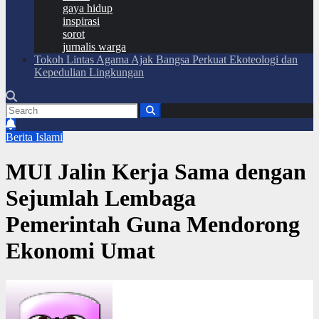
gaya hidup
inspirasi
sorot
jurnalis warga
Tokoh Lintas Agama Ajak Bangsa Perkuat Ekoteologi dan
Kepedulian Lingkungan
Berita Islami
MUI Jalin Kerja Sama dengan
Sejumlah Lembaga
Pemerintah Guna Mendorong
Ekonomi Umat