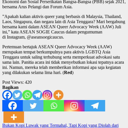
Ekonomi dan Sosial Perserikatan Bangsa-Bangsa (PBB) sejak 2021,
bersama Arus Pelangi dan Forum Asia.
”Apakah kalian aktivis queer yang berbasis di Malaysia, Thailand,
Laos, Singapura, dan negara lain di Asia Tenggara? Mari bergabung
bersama kami dalam ASEAN Queer Advocacy Week (AAW) Juli
ini,” kata ASEAN SOGIE Caucus dalam pengumuman
di Instagram, @aseansoegicaucus.
Pertemuan bertajuk ASEAN Queer Advocacy Week (AAW)
merupakan tempat berkumpulnya para aktivis LGBTQ Asia
Tenggara untuk saling terhubung serta memperkuat advokasi satu
sama lain. Panitia acara ini tidak menyebutkan lokasi tepatnya acara
ini. Namun, mereka telah memberikan informasi apa saja kegiatan
yang dilakukan selama lima hari. (
Red
)
Post Views:
420
Bagikan
Post
Bukan Kopi Luwak yang Termahal, Tapi Kopi yang Diolah dari