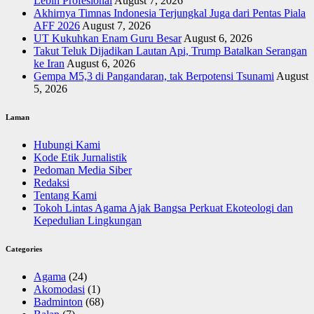
Lebih Profesional
August 7, 2026
Akhirnya Timnas Indonesia Terjungkal Juga dari Pentas Piala
AFF 2026
August 7, 2026
UT Kukuhkan Enam Guru Besar
August 6, 2026
Takut Teluk Dijadikan Lautan Api, Trump Batalkan Serangan
ke Iran
August 6, 2026
Gempa M5,3 di Pangandaran, tak Berpotensi Tsunami
August
5, 2026
Laman
Hubungi Kami
Kode Etik Jurnalistik
Pedoman Media Siber
Redaksi
Tentang Kami
Tokoh Lintas Agama Ajak Bangsa Perkuat Ekoteologi dan
Kepedulian Lingkungan
Categories
Agama
(24)
Akomodasi
(1)
Badminton
(68)