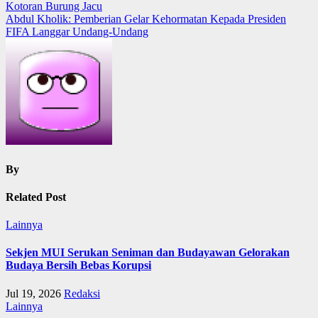
Kotoran Burung Jacu
navigation
Abdul Kholik: Pemberian Gelar Kehormatan Kepada Presiden
FIFA Langgar Undang-Undang
By
Related Post
Lainnya
Sekjen MUI Serukan Seniman dan Budayawan Gelorakan
Budaya Bersih Bebas Korupsi
Jul 19, 2026
Redaksi
Lainnya