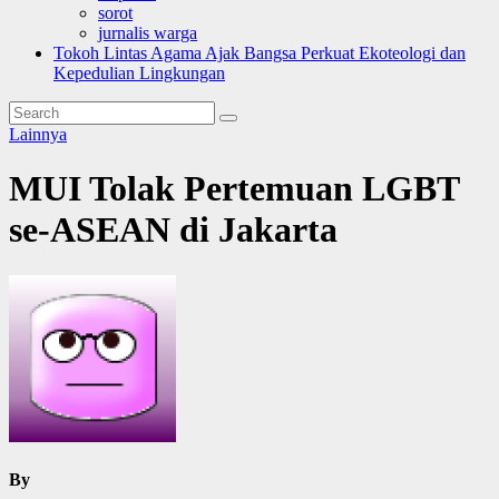
sorot
jurnalis warga
Tokoh Lintas Agama Ajak Bangsa Perkuat Ekoteologi dan
Kepedulian Lingkungan
Lainnya
MUI Tolak Pertemuan LGBT
se-ASEAN di Jakarta
By