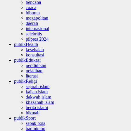
bencana
cuaca
hiburan
megapolitan
daerah
internasional
selebritis
pilpres 2024
publikHealth
kesehatan
konsultasi
publikEdukasi
pendidikan
pelatihan
literasi
publikReligi
sejarah islam
kajian islam
dakwah islam
khazanah islam
berita islami
hikmah
publikSport
sepak bola
badminton