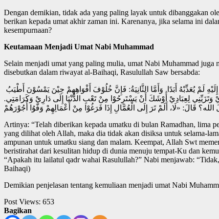
Dengan demikian, tidak ada yang paling layak untuk dibanggakan o
berikan kepada umat akhir zaman ini. Karenanya, jika selama ini da
kesempurnaan?
Keutamaan Menjadi Umat Nabi Muhammad
Selain menjadi umat yang paling mulia, umat Nabi Muhammad juga m
disebutkan dalam riwayat al-Baihaqi, Rasulullah Saw bersabda:
أُعْطِيَتْ أُمَّتِيْ فِي شَهْرِ رَمَضَانَ خَمْسًا لَمْ يُعْطَهُنَّ نَبِيٌ قَبْلِي: أَمَّا وَاحِدَةٌ، فَإِنَّهُ اِذَا كاَنَ أَوَّلُ لَيْلَةٍ مِنْ شَهْرِ رَمَضَانَ يَنْظُرُ اللهُ إِلَيْهِمْ، وَمَنْ نَظَرَ اللهُ إِلَيْهِ لَمْ يُعَذِّبْهُ أَبَدًا. وَأَمَّا الثَّانِيَةُ: فَإِنَّ خُلُوْفَ أَفْوَاهِهِمْ حِيْنَ يَمْسُوْنَ أَطْيَبُ
َعِدِّيْ وَتَزَيِّنِي لِعِبَادِيْ أَوْشَكَ أَنْ يَسْتَرِحُوْا مِنْ تَعْبِ الدُّنْيَا إِلَى دَارِيْ وَكَرَامَتِي
Artinya: “Telah diberikan kepada umatku di bulan Ramadhan, lima p
yang dilihat oleh Allah, maka dia tidak akan disiksa untuk selama-la
ampunan untuk umatku siang dan malam. Keempat, Allah Swt memeri
beristirahat dari kesulitan hidup di dunia menuju tempat-Ku dan k
“Apakah itu lailatul qadr wahai Rasulullah?” Nabi menjawab: “Tidak
Baihaqi)
Demikian penjelasan tentang kemuliaan menjadi umat Nabi Muhammad
Post Views:
653
Bagikan