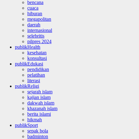
bencana
cuaca
hiburan
megapolitan
daerah
internasional
selebritis
pilpres 2024
publikHealth
kesehatan
konsultasi
publikEdukasi
pendidikan
pelatihan
literasi
publikReligi
sejarah islam
kajian islam
dakwah islam
khazanah islam
berita islami
hikmah
publikSport
sepak bola
badminton