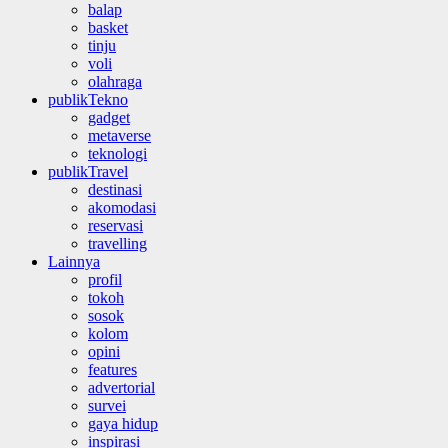
balap
basket
tinju
voli
olahraga
publikTekno
gadget
metaverse
teknologi
publikTravel
destinasi
akomodasi
reservasi
travelling
Lainnya
profil
tokoh
sosok
kolom
opini
features
advertorial
survei
gaya hidup
inspirasi