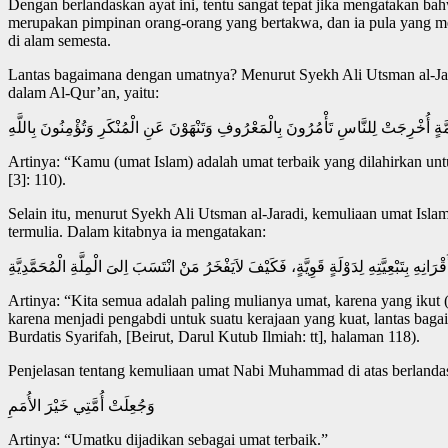
Dengan berlandaskan ayat ini, tentu sangat tepat jika mengatakan 
merupakan pimpinan orang-orang yang bertakwa, dan ia pula yang me
di alam semesta.
Lantas bagaimana dengan umatnya? Menurut Syekh Ali Utsman al-Jara
dalam Al-Qur’an, yaitu:
ُمَّةٍ أُخْرِجَتْ لِلنَّاسِ تَأْمُرُونَ بِالْمَعْرُوفِ وَتَنْهَوْنَ عَنِ الْمُنْكَرِ وَتُؤْمِنُونَ بِاللَّهِ
Artinya: “Kamu (umat Islam) adalah umat terbaik yang dilahirkan u
[3]: 110).
Selain itu, menurut Syekh Ali Utsman al-Jaradi, kemuliaan umat Isla
termulia. Dalam kitabnya ia mengatakan:
نِهِ بِتَبْعِيَّتِهِ لِدَوْلَةٍ قَوِيَّةٍ، فَكَيْفَ لاَيَفْخَرُ مَنْ انْتَسَبَ اِلىَ الْمِلَّةِ الْمُحَمَّدِيَّةِ
Artinya: “Kita semua adalah paling mulianya umat, karena yang iku
karena menjadi pengabdi untuk suatu kerajaan yang kuat, lantas ba
Burdatis Syarifah, [Beirut, Darul Kutub Ilmiah: tt], halaman 118).
Penjelasan tentang kemuliaan umat Nabi Muhammad di atas berlandas
وَجُعِلَتْ أُمَّتِي خَيْرَ الأُمَمِ
Artinya: “Umatku dijadikan sebagai umat terbaik.”