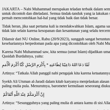
JAKARTA – Nabi Muhammad merupakan teladan terbaik dalam semua a
untuk dicontoh dan diteladani. Semua tindak-tanduk yang ia lakukan 
pernah mencontohkan hal-hal yang tidak baik dan tidak benar.
Tidak heran, jika saat pertama kali ia mendakwahkan Islam, agama sam
tidak lain selain karena kesopanan dan kesantunan yang selalu tercerm
Dilansir dari NU Online, Rabu (20/9/2023), sungguh sangat beruntun
kesehariannya berpedoman pada apa yang dicontohkan oleh Nabi Muh
Karena Nabi Muhammad saw, kita semua (umat Islam) dijadikan umat p
Qasidah Burdahnya, yaitu:
لَمَّا دَعَا اللهُ دَاعِيْنَا لِطَاعَتِهِ * بِأَكْرَمِ الرَّسْلِ كُنَّا أَكْرَمَ الْأُمَمِ
Artinya: “Tatkala Allah panggil nabi pengajak kita karena ketaatanny
Syekh Ali Utsman al-Jaradi dalam kitab karyanya menjelaskan ala
paling mulia pula. Menurutnya, barometer kemuliaan seseorang diuk
إِنَّ أَكْرَمَكُمْ عِنْدَ اللَّهِ أَتْقَاكُمْ
Artinya: “Sesungguhnya yang paling mulia di antara kamu di sisi Alla