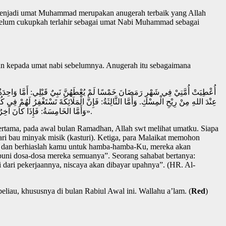
r menjadi umat Muhammad merupakan anugerah terbaik yang Allah
, belum cukupkah terlahir sebagai umat Nabi Muhammad sebagai
an kepada umat nabi sebelumnya. Anugerah itu sebagaimana
عِنْدَ اللهِ مِنْ رِيْحِ الْمِسْكِ. وَأَمَّا الثَّالِثَةُ: فَإِنَّ الْمَلَائِكَةَ تَسْتَغْفِرُ لَهُمْ فِي كُل.
وَأَمَّا الخَامِسَةُ: فَإِذَا كاَنَ آخِرُ لَيْلَةٍ غَفَرَ اللهُ لَهُمْ جَمِيْعًا». فَقَالَ رَجُلٌ مِنَ الْقَوْمِ: هِيَ لَيْلَةُ الْقَدْرِ يَا رَسُوْلَ الله؟ قَالَ: «لَا، أَلَمْ تَرَ إِلَى الْعُمَّالِ إِذَا فَرَغُوْا مِنْ أَعْمَالِهِمْ وَفّوُا أُجُوْرَهُمْ».
ertama, pada awal bulan Ramadhan, Allah swt melihat umatku. Siapa
dari bau minyak misik (kasturi). Ketiga, para Malaikat memohon
p dan berhiaslah kamu untuk hamba-hamba-Ku, mereka akan
puni dosa-dosa mereka semuanya”. Seorang sahabat bertanya:
 dari pekerjaannya, niscaya akan dibayar upahnya”. (HR. Al-
au, khususnya di bulan Rabiul Awal ini. Wallahu a’lam. (
Red
)