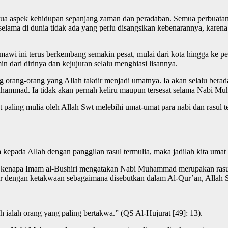
spek kehidupan sepanjang zaman dan peradaban. Semua perbuatan, p
selama di dunia tidak ada yang perlu disangsikan kebenarannya, karena 
awi ini terus berkembang semakin pesat, mulai dari kota hingga ke pel
in dari dirinya dan kejujuran selalu menghiasi lisannya.
g orang-orang yang Allah takdir menjadi umatnya. Ia akan selalu ber
ammad. Ia tidak akan pernah keliru maupun tersesat selama Nabi Muh
aling mulia oleh Allah Swt melebihi umat-umat para nabi dan rasul t
a kepada Allah dengan panggilan rasul termulia, maka jadilah kita umat
san kenapa Imam al-Bushiri mengatakan Nabi Muhammad merupakan ras
ur dengan ketakwaan sebagaimana disebutkan dalam Al-Qur’an, Allah 
h ialah orang yang paling bertakwa.” (QS Al-Hujurat [49]: 13).