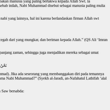
pakan manusia yang paling bertakwa kepada Allah Swt. Ia
 sebab inilah, Nabi Muhammad disebut sebagai manusia paling mulia
i yang lainnya, hal ini karena berlandaskan firman Allah swt
cegah dari yang mungkar, dan beriman kepada Allah.” (QS Ali ‘Imran
 sepanjang zaman, sehingga juga menjadikan mereka sebagai umat
نَحْنُ 
hammad). Jika ada seseorang yang membanggakan diri pada temannya
gama Nabi Muhammad?” (Syekh al-Jaradi, an-Nafahatul Lathifah ‘alal
h Saw bersabda: