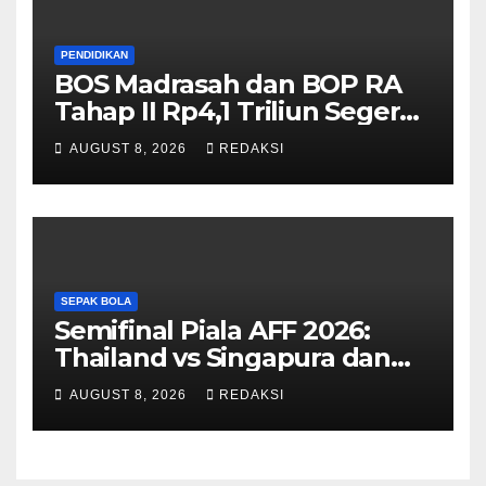
PENDIDIKAN
BOS Madrasah dan BOP RA
Tahap II Rp4,1 Triliun Segera
Cair, Berikut Jadwal
AUGUST 8, 2026
REDAKSI
Pengajuannya
SEPAK BOLA
Semifinal Piala AFF 2026:
Thailand vs Singapura dan
Vietnam vs Malaysia
AUGUST 8, 2026
REDAKSI