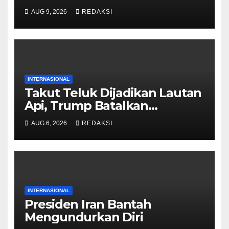
Reruntuhan Bangunan
AUG 9, 2026
REDAKSI
INTERNASIONAL
Takut Teluk Dijadikan Lautan
Api, Trump Batalkan
Serangan ke Iran
AUG 6, 2026
REDAKSI
INTERNASIONAL
Presiden Iran Bantah
Mengundurkan Diri