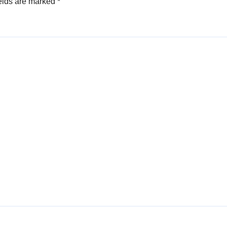
elds are marked
*