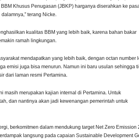
nis BBM Khusus Penugasan (JBKP) harganya diserahkan ke pas
dalamnya,” terang Nicke.
enghasilkan kualitas BBM yang lebih baik, karena bahan bakar
semakin ramah lingkungan.
syarakat mendapatkan yang lebih baik, dengan octan number l
gga emisi juga bisa menurun. Namun ini baru usulan sehingga t
sir dari laman resmi Pertamina.
i masih merupakan kajian internal di Pertamina. Untuk
tah, dan nantinya akan jadi kewenangan pemerintah untuk
nergi, berkomitmen dalam mendukung target Net Zero Emission
erdampak langsung pada capaian Sustainable Development G