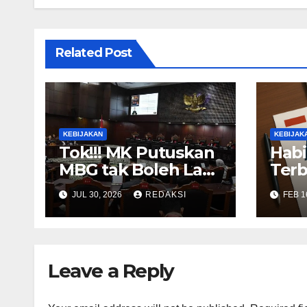
Related Post
KEBIJAKAN
KEBIJAK
Tok!!! MK Putuskan
Habi
MBG tak Boleh Lagi
Terb
Pakai Anggaran
JUL 30, 2026
REDAKSI
FEB 1
Pendidikan dalam
APBN
Leave a Reply