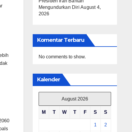
Presiden Iran Bantah
ar
Mengundurkan Diri
August 4,
2026
Komentar Terbaru
ebih
No comments to show.
idak
Kalender
August 2026
M
T
W
T
F
S
S
 2060
1
2
oals