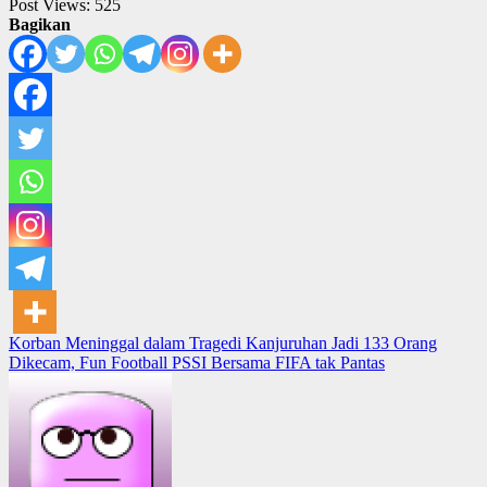
Post Views:
525
Bagikan
Post
Korban Meninggal dalam Tragedi Kanjuruhan Jadi 133 Orang
Dikecam, Fun Football PSSI Bersama FIFA tak Pantas
navigation