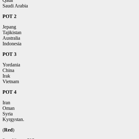
Qatar
Saudi Arabia
POT 2
Jepang
Tajikistan
Australia
Indonesia
POT 3
Yordania
China
Irak
Vietnam
POT 4
Iran
Oman
Syria
Kyrgystan.
(
Red
)