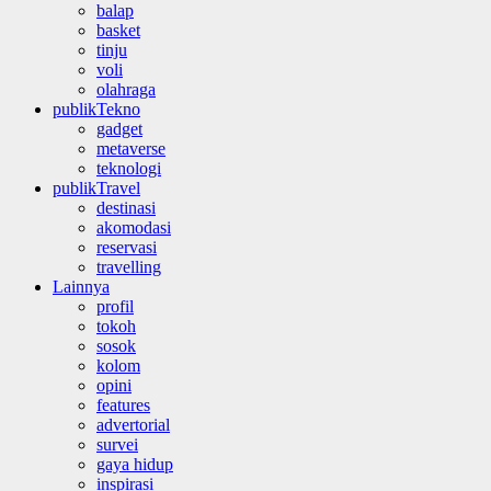
balap
basket
tinju
voli
olahraga
publikTekno
gadget
metaverse
teknologi
publikTravel
destinasi
akomodasi
reservasi
travelling
Lainnya
profil
tokoh
sosok
kolom
opini
features
advertorial
survei
gaya hidup
inspirasi