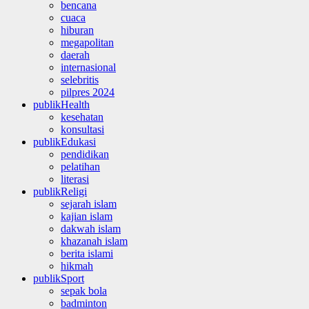
bencana
cuaca
hiburan
megapolitan
daerah
internasional
selebritis
pilpres 2024
publikHealth
kesehatan
konsultasi
publikEdukasi
pendidikan
pelatihan
literasi
publikReligi
sejarah islam
kajian islam
dakwah islam
khazanah islam
berita islami
hikmah
publikSport
sepak bola
badminton