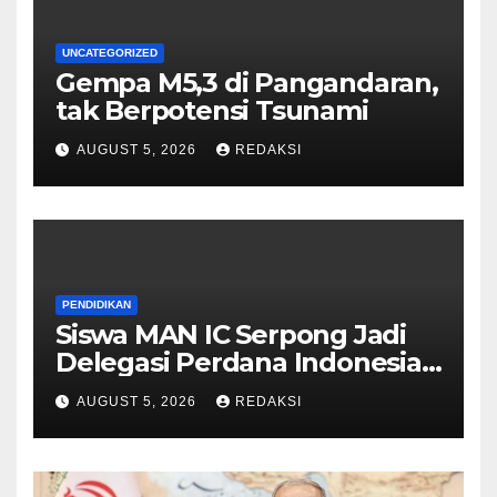
UNCATEGORIZED
Gempa M5,3 di Pangandaran,
tak Berpotensi Tsunami
AUGUST 5, 2026
REDAKSI
PENDIDIKAN
Siswa MAN IC Serpong Jadi
Delegasi Perdana Indonesia
di Olimpiade Sains Nuklir
AUGUST 5, 2026
REDAKSI
Internasional