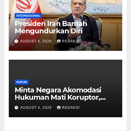
INTERNASIONAL
Presiden Iran Bantah
Mengundurkan Diri
AUGUST 4, 2026
REDAKSI
HUKUM
Minta Negara Akomodasi
Hukuman Mati Koruptor,
MUI: Ini Aspirasi Publik
AUGUST 4, 2026
REDAKSI