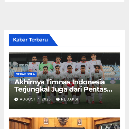
Kabar Terbaru
SEPAK BOLA
Akhirnya Timnas Indonesia
Terjungkal Juga dari Pentas
Piala AFF 2026
AUGUST 7, 2026
REDAKSI