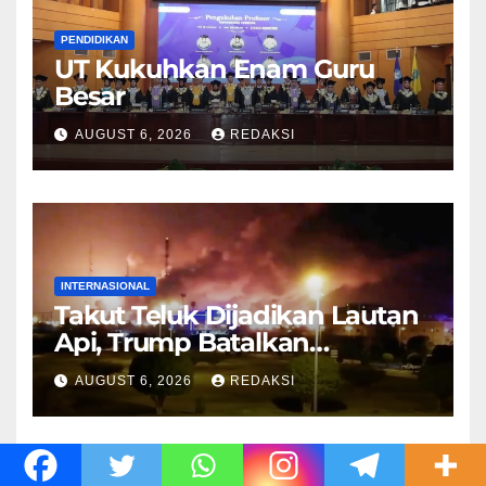
PENDIDIKAN
UT Kukuhkan Enam Guru
Besar
AUGUST 6, 2026
REDAKSI
INTERNASIONAL
Takut Teluk Dijadikan Lautan
Api, Trump Batalkan
Serangan ke Iran
AUGUST 6, 2026
REDAKSI