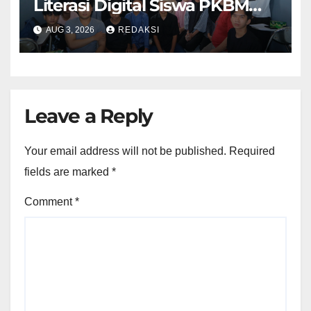
Literasi Digital Siswa PKBM
Cipta Tunas Karya Tangerang
AUG 3, 2026
REDAKSI
Melalui Pembelajaran Berbasis
Teknologi
Leave a Reply
Your email address will not be published.
Required
fields are marked
*
Comment
*