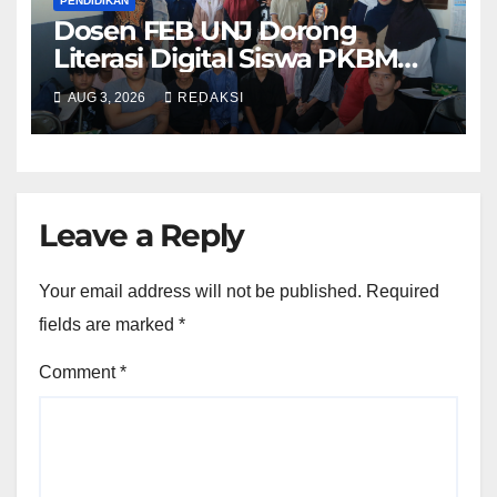
PENDIDIKAN
Dosen FEB UNJ Dorong
Literasi Digital Siswa PKBM
Cipta Tunas Karya Tangerang
AUG 3, 2026
REDAKSI
Melalui Pembelajaran Berbasis
Teknologi
Leave a Reply
Your email address will not be published.
Required
fields are marked
*
Comment
*