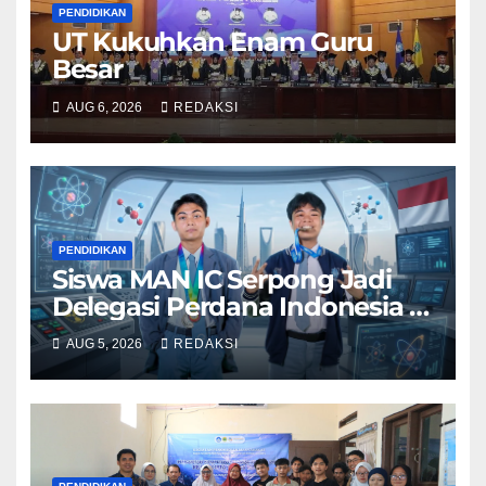
PENDIDIKAN
UT Kukuhkan Enam Guru
Besar
AUG 6, 2026
REDAKSI
PENDIDIKAN
Siswa MAN IC Serpong Jadi
Delegasi Perdana Indonesia di
Olimpiade Sains Nuklir
AUG 5, 2026
REDAKSI
Internasional