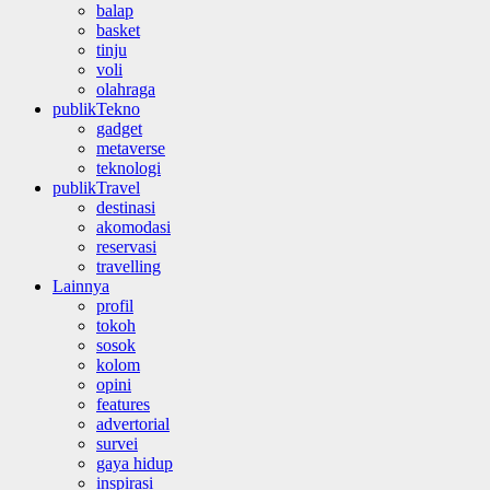
balap
basket
tinju
voli
olahraga
publikTekno
gadget
metaverse
teknologi
publikTravel
destinasi
akomodasi
reservasi
travelling
Lainnya
profil
tokoh
sosok
kolom
opini
features
advertorial
survei
gaya hidup
inspirasi