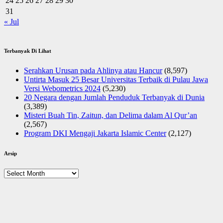
24
25
26
27
28
29
30
31
« Jul
Terbanyak Di Lihat
Serahkan Urusan pada Ahlinya atau Hancur
(8,597)
Untirta Masuk 25 Besar Universitas Terbaik di Pulau Jawa
Versi Webometrics 2024
(5,230)
20 Negara dengan Jumlah Penduduk Terbanyak di Dunia
(3,389)
Misteri Buah Tin, Zaitun, dan Delima dalam Al Qur’an
(2,567)
Program DKI Mengaji Jakarta Islamic Center
(2,127)
Arsip
Arsip