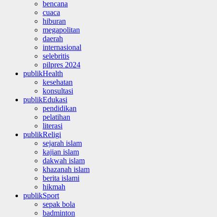
bencana
cuaca
hiburan
megapolitan
daerah
internasional
selebritis
pilpres 2024
publikHealth
kesehatan
konsultasi
publikEdukasi
pendidikan
pelatihan
literasi
publikReligi
sejarah islam
kajian islam
dakwah islam
khazanah islam
berita islami
hikmah
publikSport
sepak bola
badminton