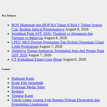
Pos Terbaru
BOS Madrasah dan BOP RA Tahap II Rp4,1 Triliun Segera
Cair, Berikut Jadwal Pengajuannya
August 8, 2026
Semifinal Piala AFF 2026: Thailand vs Singapura dan
Vietnam vs Malaysia
August 8, 2026
LPEU MUI Dorong Penguatan Tata Kelola Organisasi Umat
Lebih Profesional
August 7, 2026
Akhirnya Timnas Indonesia Terjungkal Juga dari Pentas Piala
AFF 2026
August 7, 2026
UT Kukuhkan Enam Guru Besar
August 6, 2026
Laman
Hubungi Kami
Kode Etik Jurnalistik
Pedoman Media Siber
Redaksi
Tentang Kami
Tokoh Lintas Agama Ajak Bangsa Perkuat Ekoteologi dan
Kepedulian Lingkungan