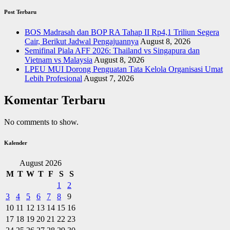
Post Terbaru
BOS Madrasah dan BOP RA Tahap II Rp4,1 Triliun Segera
Cair, Berikut Jadwal Pengajuannya
August 8, 2026
Semifinal Piala AFF 2026: Thailand vs Singapura dan
Vietnam vs Malaysia
August 8, 2026
LPEU MUI Dorong Penguatan Tata Kelola Organisasi Umat
Lebih Profesional
August 7, 2026
Komentar Terbaru
No comments to show.
Kalender
August 2026
M
T
W
T
F
S
S
1
2
3
4
5
6
7
8
9
10
11
12
13
14
15
16
17
18
19
20
21
22
23