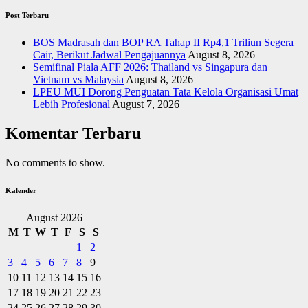
Post Terbaru
BOS Madrasah dan BOP RA Tahap II Rp4,1 Triliun Segera
Cair, Berikut Jadwal Pengajuannya
August 8, 2026
Semifinal Piala AFF 2026: Thailand vs Singapura dan
Vietnam vs Malaysia
August 8, 2026
LPEU MUI Dorong Penguatan Tata Kelola Organisasi Umat
Lebih Profesional
August 7, 2026
Komentar Terbaru
No comments to show.
Kalender
August 2026
M
T
W
T
F
S
S
1
2
3
4
5
6
7
8
9
10
11
12
13
14
15
16
17
18
19
20
21
22
23
24
25
26
27
28
29
30