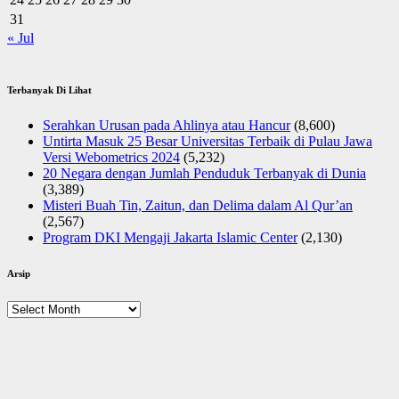
31
« Jul
Terbanyak Di Lihat
Serahkan Urusan pada Ahlinya atau Hancur
(8,600)
Untirta Masuk 25 Besar Universitas Terbaik di Pulau Jawa
Versi Webometrics 2024
(5,232)
20 Negara dengan Jumlah Penduduk Terbanyak di Dunia
(3,389)
Misteri Buah Tin, Zaitun, dan Delima dalam Al Qur’an
(2,567)
Program DKI Mengaji Jakarta Islamic Center
(2,130)
Arsip
Arsip