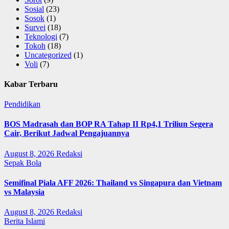
Sosial
(23)
Sosok
(1)
Survei
(18)
Teknologi
(7)
Tokoh
(18)
Uncategorized
(1)
Voli
(7)
Kabar Terbaru
Pendidikan
BOS Madrasah dan BOP RA Tahap II Rp4,1 Triliun Segera
Cair, Berikut Jadwal Pengajuannya
August 8, 2026
Redaksi
Sepak Bola
Semifinal Piala AFF 2026: Thailand vs Singapura dan Vietnam
vs Malaysia
August 8, 2026
Redaksi
Berita Islami