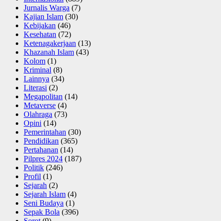
Jurnalis Warga
(7)
Kajian Islam
(30)
Kebijakan
(46)
Kesehatan
(72)
Ketenagakerjaan
(13)
Khazanah Islam
(43)
Kolom
(1)
Kriminal
(8)
Lainnya
(34)
Literasi
(2)
Megapolitan
(14)
Metaverse
(4)
Olahraga
(73)
Opini
(14)
Pemerintahan
(30)
Pendidikan
(365)
Pertahanan
(14)
Pilpres 2024
(187)
Politik
(246)
Profil
(1)
Sejarah
(2)
Sejarah Islam
(4)
Seni Budaya
(1)
Sepak Bola
(396)
Sorot
(9)