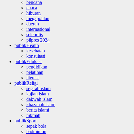
bencana
cuaca
hiburan
megapolitan
daerah
internasional
selebritis
pilpres 2024
publikHealth
kesehatan
konsultasi
publikEdukasi
pendidikan
pelatihan
literasi
publikReligi
sejarah islam
kajian islam
dakwah islam
khazanah islam
berita islami
hikmah
publikSport
sepak bola
badminton