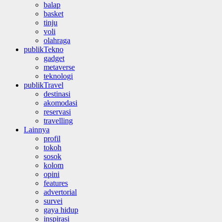
balap
basket
tinju
voli
olahraga
publikTekno
gadget
metaverse
teknologi
publikTravel
destinasi
akomodasi
reservasi
travelling
Lainnya
profil
tokoh
sosok
kolom
opini
features
advertorial
survei
gaya hidup
inspirasi