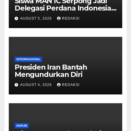
Siswa MAN IC Serpong Jadi
Delegasi Perdana Indonesia
di Olimpiade Sains Nuklir
AUGUST 5, 2026
REDAKSI
Internasional
INTERNASIONAL
Presiden Iran Bantah
Mengundurkan Diri
AUGUST 4, 2026
REDAKSI
HUKUM