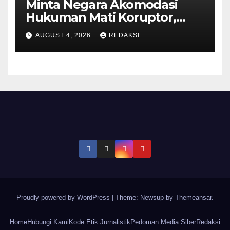
Minta Negara Akomodasi
Hukuman Mati Koruptor,
MUI: Ini Aspirasi Publik
AUGUST 4, 2026
REDAKSI
Proudly powered by WordPress
|
Theme: Newsup by
Themeansar
.
Home
Hubungi Kami
Kode Etik Jurnalistik
Pedoman Media Siber
Redaksi