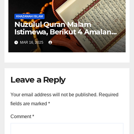
KHAZANAH ISLAM
Nuzulul Quran Malam
Istimewa, Berikut 4 Amalan
untuk Memuliakannya
MAR 16, 2025
Leave a Reply
Your email address will not be published.
Required
fields are marked
*
Comment
*