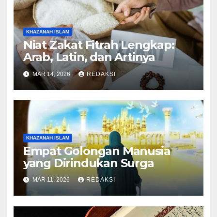
KHAZANAH ISLAM
Niat Zakat Fitrah Lengkap:
Arab, Latin, dan Artinya
MAR 14, 2026
REDAKSI
KHAZANAH ISLAM
Empat Golongan Manusia
yang Dirindukan Surga
MAR 11, 2026
REDAKSI