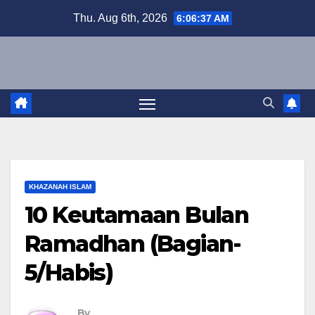
Skip
Thu. Aug 6th, 2026
6:06:38 AM
to
content
KHAZANAH ISLAM
10 Keutamaan Bulan
Ramadhan (Bagian-
5/Habis)
By