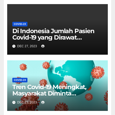
COVID-19
Di Indonesia Jumlah Pasien
Covid-19 yang Dirawat
Meningkat 255 Persen
DEC 27, 2023
COVID-19
Tren Covid-19 Meningkat,
Masyarakat Diminta
Tingkatkan Kewaspadaan
DEC 23, 2023