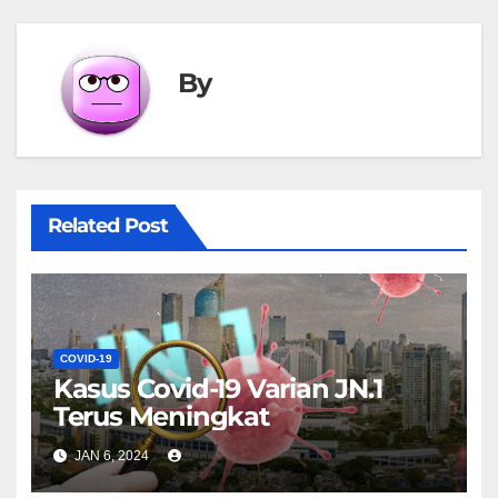
By
Related Post
COVID-19
Kasus Covid-19 Varian JN.1
Terus Meningkat
JAN 6, 2024