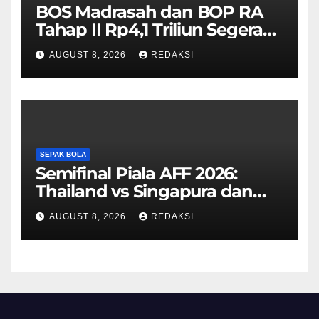
BOS Madrasah dan BOP RA
Tahap II Rp4,1 Triliun Segera
Cair, Berikut Jadwal
AUGUST 8, 2026
REDAKSI
Pengajuannya
SEPAK BOLA
Semifinal Piala AFF 2026:
Thailand vs Singapura dan
Vietnam vs Malaysia
AUGUST 8, 2026
REDAKSI