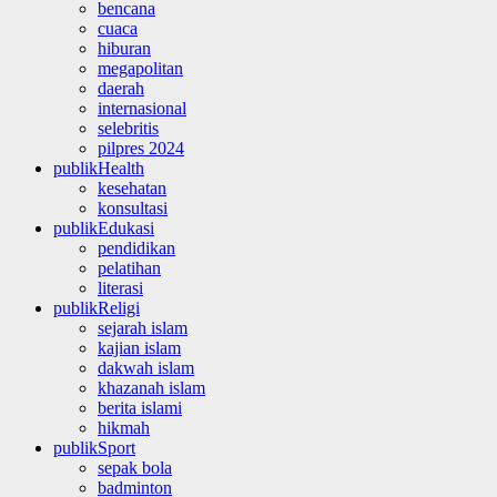
bencana
cuaca
hiburan
megapolitan
daerah
internasional
selebritis
pilpres 2024
publikHealth
kesehatan
konsultasi
publikEdukasi
pendidikan
pelatihan
literasi
publikReligi
sejarah islam
kajian islam
dakwah islam
khazanah islam
berita islami
hikmah
publikSport
sepak bola
badminton