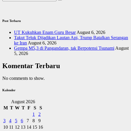
Post Terbaru
UT Kukuhkan Enam Guru Besar
August 6, 2026
Takut Teluk Dijadikan Lautan Api, Trump Batalkan Serangan
ke Iran
August 6, 2026
Gempa M5,3 di Pangandaran, tak Berpotensi Tsunami
August
5, 2026
Komentar Terbaru
No comments to show.
Kalender
August 2026
M
T
W
T
F
S
S
1
2
3
4
5
6
7
8
9
10
11
12
13
14
15
16