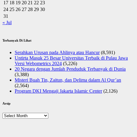
17
18
19
20
21
22
23
24
25
26
27
28
29
30
31
« Jul
Terbanyak Di Lihat
Serahkan Urusan pada Ahlinya atau Hancur
(8,591)
Untirta Masuk 25 Besar Universitas Terbaik di Pulau Jawa
Versi Webometrics 2024
(5,226)
20 Negara dengan Jumlah Penduduk Terbanyak di Dunia
(3,388)
Misteri Buah Tin, Zaitun, dan Delima dalam Al Qur’an
(2,564)
Program DKI Mengaji Jakarta Islamic Center
(2,126)
Arsip
Arsip