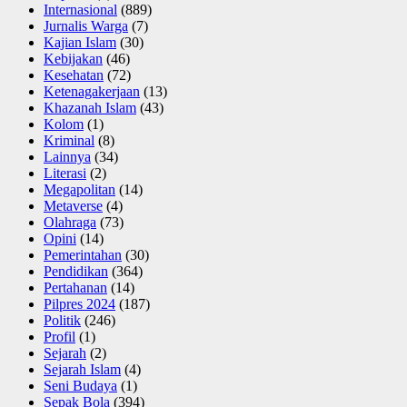
Internasional
(889)
Jurnalis Warga
(7)
Kajian Islam
(30)
Kebijakan
(46)
Kesehatan
(72)
Ketenagakerjaan
(13)
Khazanah Islam
(43)
Kolom
(1)
Kriminal
(8)
Lainnya
(34)
Literasi
(2)
Megapolitan
(14)
Metaverse
(4)
Olahraga
(73)
Opini
(14)
Pemerintahan
(30)
Pendidikan
(364)
Pertahanan
(14)
Pilpres 2024
(187)
Politik
(246)
Profil
(1)
Sejarah
(2)
Sejarah Islam
(4)
Seni Budaya
(1)
Sepak Bola
(394)