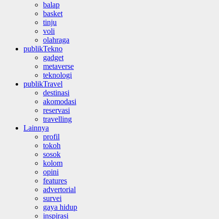
balap
basket
tinju
voli
olahraga
publikTekno
gadget
metaverse
teknologi
publikTravel
destinasi
akomodasi
reservasi
travelling
Lainnya
profil
tokoh
sosok
kolom
opini
features
advertorial
survei
gaya hidup
inspirasi