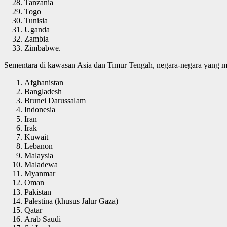
Tanzania
Togo
Tunisia
Uganda
Zambia
Zimbabwe.
Sementara di kawasan Asia dan Timur Tengah, negara-negara yang mas
Afghanistan
Bangladesh
Brunei Darussalam
Indonesia
Iran
Irak
Kuwait
Lebanon
Malaysia
Maladewa
Myanmar
Oman
Pakistan
Palestina (khusus Jalur Gaza)
Qatar
Arab Saudi