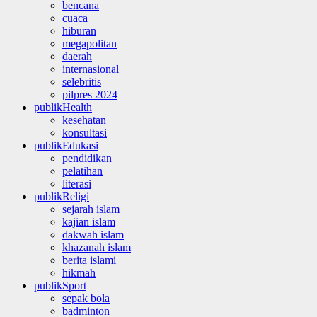
bencana
cuaca
hiburan
megapolitan
daerah
internasional
selebritis
pilpres 2024
publikHealth
kesehatan
konsultasi
publikEdukasi
pendidikan
pelatihan
literasi
publikReligi
sejarah islam
kajian islam
dakwah islam
khazanah islam
berita islami
hikmah
publikSport
sepak bola
badminton