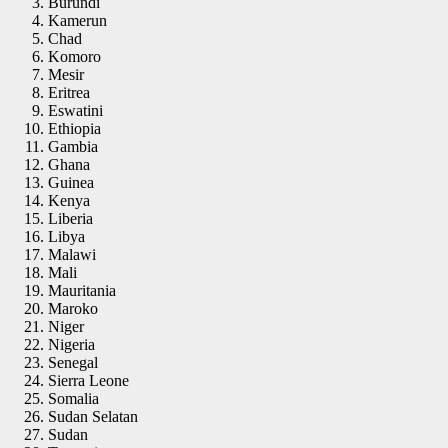
Burundi
Kamerun
Chad
Komoro
Mesir
Eritrea
Eswatini
Ethiopia
Gambia
Ghana
Guinea
Kenya
Liberia
Libya
Malawi
Mali
Mauritania
Maroko
Niger
Nigeria
Senegal
Sierra Leone
Somalia
Sudan Selatan
Sudan