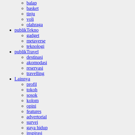
balap
basket
tinju
voli
olahraga
publikTekno
gadget
metaverse
teknologi
publikTravel
destinasi
akomodasi
reservasi
travelling
Lainnya
profil
tokoh
sosok
kolom
opini
features
advertorial
survei
gaya hidup
inspirasi