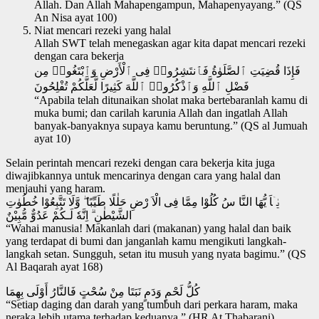
Allah. Dan Allah Mahapengampun, Mahapenyayang.” (QS
An Nisa ayat 100)
Niat mencari rezeki yang halal
Allah SWT telah menegaskan agar kita dapat mencari rezeki
dengan cara bekerja
فَإِذَا قُضِيَتِ ٱلصَّلَوٰةُ فَٱنتَشِرُوا۟ فِى ٱلْأَرْضِ وَٱبْتَغُوا۟ مِن
فَضْلِ ٱللَّهِ وَٱذْكُرُوا۟ ٱللَّهَ كَثِيرًا لَّعَلَّكُمْ تُفْلِحُونَ
“Apabila telah ditunaikan sholat maka bertebaranlah kamu di
muka bumi; dan carilah karunia Allah dan ingatlah Allah
banyak-banyaknya supaya kamu beruntung.” (QS al Jumuah
ayat 10)
Selain perintah mencari rezeki dengan cara bekerja kita juga
diwajibkannya untuk mencarinya dengan cara yang halal dan
menjauhi yang haram.
يٰۤاَ يُّهَا النَّا سُ كُلُوْا مِمَّا فِى الْاَ رْضِ حَلٰلًا طَيِّبًا ۖ وَّلَا تَتَّبِعُوْا خُطُوٰتِ
الشَّيْطٰنِ ۗ اِنَّهٗ لَـكُمْ عَدُوٌّ مُّبِيْنٌ
“Wahai manusia! Makanlah dari (makanan) yang halal dan baik
yang terdapat di bumi dan janganlah kamu mengikuti langkah-
langkah setan. Sungguh, setan itu musuh yang nyata bagimu.” (QS
Al Baqarah ayat 168)
كُلُّ لَحْمٍ وَدَمٍ نَبَتَا مِنْ سُحْتٍ فَالنَّارُ أَوْلَى بِهِمَا
“Setiap daging dan darah yang tumbuh dari perkara haram, maka
neraka lebih utama terhadap keduanya.” (HR At Thabarani).