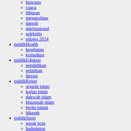
bencana
cuaca
hiburan
megapolitan
daerah
internasional
selebritis
pilpres 2024
publikHealth
kesehatan
konsultasi
publikEdukasi
pendidikan
pelatihan
literasi
publikReligi
sejarah islam
kajian islam
dakwah islam
khazanah islam
berita islami
hikmah
publikSport
sepak bola
badminton