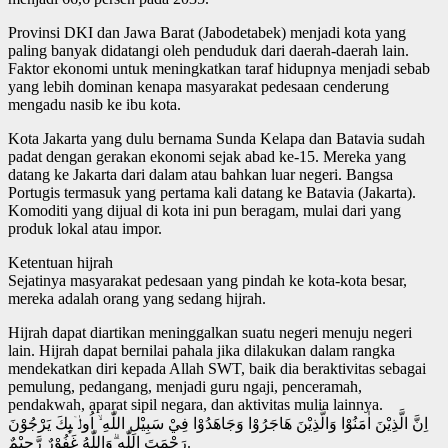
Provinsi DKI dan Jawa Barat (Jabodetabek) menjadi kota yang
paling banyak didatangi oleh penduduk dari daerah-daerah lain.
Faktor ekonomi untuk meningkatkan taraf hidupnya menjadi sebab
yang lebih dominan kenapa masyarakat pedesaan cenderung
mengadu nasib ke ibu kota.
Kota Jakarta yang dulu bernama Sunda Kelapa dan Batavia sudah
padat dengan gerakan ekonomi sejak abad ke-15. Mereka yang
datang ke Jakarta dari dalam atau bahkan luar negeri. Bangsa
Portugis termasuk yang pertama kali datang ke Batavia (Jakarta).
Komoditi yang dijual di kota ini pun beragam, mulai dari yang
produk lokal atau impor.
Ketentuan hijrah
Sejatinya masyarakat pedesaan yang pindah ke kota-kota besar,
mereka adalah orang yang sedang hijrah.
Hijrah dapat diartikan meninggalkan suatu negeri menuju negeri
lain. Hijrah dapat bernilai pahala jika dilakukan dalam rangka
mendekatkan diri kepada Allah SWT, baik dia beraktivitas sebagai
pemulung, pedangang, menjadi guru ngaji, penceramah,
pendakwah, aparat sipil negara, dan aktivitas mulia lainnya.
اِنَّ الَّذِيْنَ اٰمَنُوْا وَالَّذِيْنَ هَاجَرُوْا وَجَاهَدُوْا فِيْ سَبِيْلِ اللّٰهِ ۙ اُولٰۤىِٕكَ يَرْجُوْنَ
رَحْمَتَ اللّٰهِ ۗوَاللّٰهُ غَفُوْرٌ رَّحِيْمٌ.