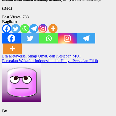
(
Red
)
Post Views:
783
Bagikan
Post
Era Metaverse, Sikap Umat, dan Kesiapan MUI
Persoalan Wakaf di Indonesia tidak Hanya Persoalan Fikih
navigation
By