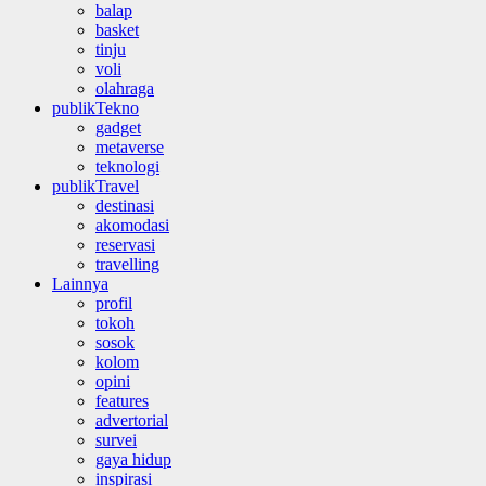
balap
basket
tinju
voli
olahraga
publikTekno
gadget
metaverse
teknologi
publikTravel
destinasi
akomodasi
reservasi
travelling
Lainnya
profil
tokoh
sosok
kolom
opini
features
advertorial
survei
gaya hidup
inspirasi