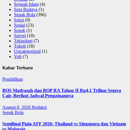
Sejarah Islam
(4)
Seni Budaya
(1)
Sepak Bola
(396)
Sorot
(9)
Sosial
(23)
Sosok
(1)
Survei
(18)
Teknologi
(7)
Tokoh
(18)
Uncategorized
(1)
Voli
(7)
Kabar Terbaru
Pendidikan
BOS Madrasah dan BOP RA Tahap II Rp4,1 Triliun Segera
Cair, Berikut Jadwal Pengajuannya
August 8, 2026
Redaksi
Sepak Bola
Semifinal Piala AFF 2026: Thailand vs Singapura dan Vietnam
vs Malaysia