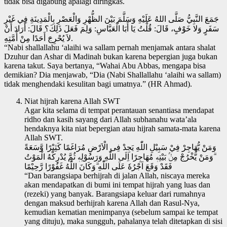
tidak bisa digabung apalagi diringkas.
جَمَعَ النَّبِيُّ صَلَّى اللهُ عَلَيْهِ وَسَلَّمَ بَيْنَ الظُّهْرِ وَالْعَصْرِ بِالْمَدِينَةِ فِي غَيْرِ
سَفَرٍ وَلا خَوْفٍ، قَالَ: قُلْتُ يَا أَبَا الْعَبَّاسِ: وَلِمَ فَعَلَ ذَلِكَ؟ قَالَ: أَرَادَ أَنْ
لاَ يُحْرِجَ أَحَدًا مِنْ أُمَّتِهِ.
“Nabi shallallahu ‘alaihi wa sallam pernah menjamak antara shalat
Dzuhur dan Ashar di Madinah bukan karena bepergian juga bukan
karena takut. Saya bertanya, “Wahai Abu Abbas, mengapa bisa
demikian? Dia menjawab, “Dia (Nabi Shallallahu ‘alaihi wa sallam)
tidak menghendaki kesulitan bagi umatnya.” (HR Ahmad).
Niat hijrah karena Allah SWT
Agar kita selama di tempat perantauan senantiasa mendapat
ridho dan kasih sayang dari Allah subhanahu wata’ala
hendaknya kita niat bepergian atau hijrah samata-mata karena
Allah SWT.
وَمَنْ يُّهَاجِرْ فِيْ سَبِيْلِ اللّٰهِ يَجِدْ فِى الْاَرْضِ مُرَاغَمًا كَثِيْرًا وَّسَعَةً
ۗوَمَنْ يَّخْرُجْ مِنْۢ بَيْتِهٖ مُهَاجِرًا اِلَى اللّٰهِ وَرَسُوْلِهٖ ثُمَّ يُدْرِكْهُ الْمَوْتُ
فَقَدْ وَقَعَ اَجْرُهٗ عَلَى اللّٰهِ ۗوَكَانَ اللّٰهُ غَفُوْرًا رَّحِيْمًا
“Dan barangsiapa berhijrah di jalan Allah, niscaya mereka
akan mendapatkan di bumi ini tempat hijrah yang luas dan
(rezeki) yang banyak. Barangsiapa keluar dari rumahnya
dengan maksud berhijrah karena Allah dan Rasul-Nya,
kemudian kematian menimpanya (sebelum sampai ke tempat
yang dituju), maka sungguh, pahalanya telah ditetapkan di sisi