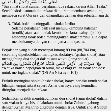
أُصَلِّي سُنَّةَ السَّفَرِ رَكْعَتَيْنِ لِلّٰهِ تَعَالَى
“Saya niat sholat sunnah perjalanan dua rakaat karena Allah Taala.”
Setelah sholat sunnah dua rakaat dianjurkan membaca ayat kursi,
membaca surat Quraisy dan dilanjutkan dengan doa sebagaimana di.
Tidak boleh meninggalkan sholat fardhu
Selama perjalanan baik saat menuju kampung halaman
(mudik) atau saat hendak kembali ke kota asalnya (balik),
seseorang tidak boleh meninggalkan shalat fardhu. Dia dapat
melakukannya dengan cara dijama atau qashar.
Perjalanan yang sudah mencapai kurang 89 km (88,704 km)
seseorang diperbolehkan meringkas sholatnya (qashar sholat) atau
menggabung dua sholat dalam satu waktu (jama sholat).
وَإِذَا ضَرَبْتُمْ فِي الْأَرْضِ فَلَيْسَ عَلَيْكُمْ جُنَاحٌ أَنْ تَقْصُرُوا مِنَ الصَّلَاةِ
“Ketika kalian bepergian di bumi, maka bagi kalian tidak ada dosa
untuk meringkas shalat.” (QS An Nisa ayat 101)
Praktik meringkas sholat (qashar sholat) hanya berlaku untuk shalat
bilangan empat rakaat seperti Ashar dan Isya yang kemudian
diringkas menjadi dua rakaat.
Sedangkan praktik menggabungkan dua sholat (jama sholat) dalam
satu waktu hanya bisa dilakukan untuk sholat Zuhur digabung
dengan Ashar, Maghrib digabung dengan Isya. Untuk sholat Subuh