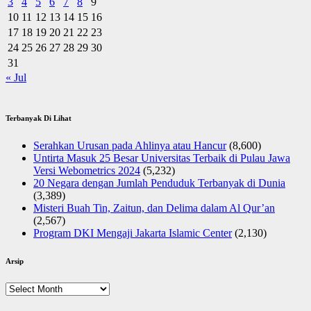
3
4
5
6
7
8
9
10
11
12
13
14
15
16
17
18
19
20
21
22
23
24
25
26
27
28
29
30
31
« Jul
Terbanyak Di Lihat
Serahkan Urusan pada Ahlinya atau Hancur
(8,600)
Untirta Masuk 25 Besar Universitas Terbaik di Pulau Jawa
Versi Webometrics 2024
(5,232)
20 Negara dengan Jumlah Penduduk Terbanyak di Dunia
(3,389)
Misteri Buah Tin, Zaitun, dan Delima dalam Al Qur’an
(2,567)
Program DKI Mengaji Jakarta Islamic Center
(2,130)
Arsip
Arsip