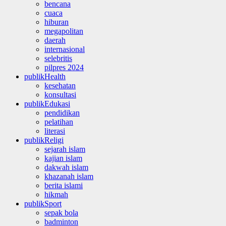
bencana
cuaca
hiburan
megapolitan
daerah
internasional
selebritis
pilpres 2024
publikHealth
kesehatan
konsultasi
publikEdukasi
pendidikan
pelatihan
literasi
publikReligi
sejarah islam
kajian islam
dakwah islam
khazanah islam
berita islami
hikmah
publikSport
sepak bola
badminton