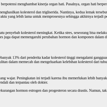
berpotensi menghambat kinerja organ hati. Pasalnya, organ hati berpe
nghasilkan kolesterol dan trigliserida. Nantinya, kedua lemak tersebu
waktu yang lebih lama untuk memprosesnya sehingga akhirnya terjadi
ah satu penyebab kolesterol meningkat. Ketika stres, seseorang bisa mel
tres juga dapat memengaruhi perubahan hormon dan komponen dalam dar
yak 13% dari penderita kadar kolesterol tinggi mengalami gangguan ke
ulitan dalam memecah dan mengeluarkan kelebihan kolesterol dari tubu
l yang wajar. Peningkatan ini terjadi karena ibu memerlukan lebih ba
ndali dan terpantau oleh dokter.
 kekurangan hormon estrogen dan progesteron secara drastis. Namun, 