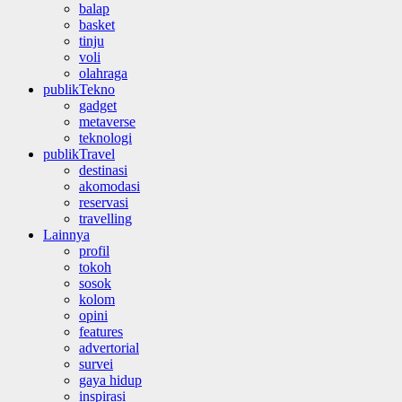
balap
basket
tinju
voli
olahraga
publikTekno
gadget
metaverse
teknologi
publikTravel
destinasi
akomodasi
reservasi
travelling
Lainnya
profil
tokoh
sosok
kolom
opini
features
advertorial
survei
gaya hidup
inspirasi