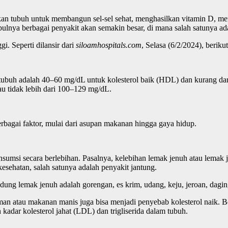
n tubuh untuk membangun sel-sel sehat, menghasilkan vitamin D, mem
mbulnya berbagai penyakit akan semakin besar, di mana salah satunya ad
gi. Seperti dilansir dari
siloamhospitals.com
, Selasa (6/2/2024), berik
ubuh adalah 40–60 mg/dL untuk kolesterol baik (HDL) dan kurang dari
au tidak lebih dari 100–129 mg/dL.
rbagai faktor, mulai dari asupan makanan hingga gaya hidup.
nsumsi secara berlebihan. Pasalnya, kelebihan lemak jenuh atau lema
esehatan, salah satunya adalah penyakit jantung.
g lemak jenuh adalah gorengan, es krim, udang, keju, jeroan, daging 
 atau makanan manis juga bisa menjadi penyebab kolesterol naik. B
kadar kolesterol jahat (LDL) dan trigliserida dalam tubuh.