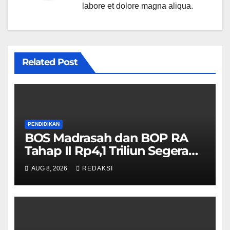
labore et dolore magna aliqua.
Related Post
PENDIDIKAN
BOS Madrasah dan BOP RA
Tahap II Rp4,1 Triliun Segera
Cair, Berikut Jadwal
AUG 8, 2026
REDAKSI
Pengajuannya