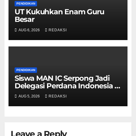
PENDIDIKAN
UT Kukuhkan Enam Guru
Besar
AUG 6, 2026
REDAKSI
PENDIDIKAN
Siswa MAN IC Serpong Jadi
Delegasi Perdana Indonesia di
Olimpiade Sains Nuklir
AUG 5, 2026
REDAKSI
Internasional
Leave a Reply