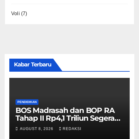
Voli
(7)
Kabar Terbaru
PENDIDIKAN
BOS Madrasah dan BOP RA
Tahap II Rp4,1 Triliun Segera
Cair, Berikut Jadwal
AUGUST 8, 2026
REDAKSI
Pengajuannya