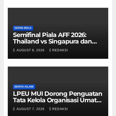
SEPAK BOLA
Semifinal Piala AFF 2026:
Thailand vs Singapura dan
Vietnam vs Malaysia
AUGUST 8, 2026
REDAKSI
BERITA ISLAMI
LPEU MUI Dorong Penguatan
Tata Kelola Organisasi Umat
Lebih Profesional
AUGUST 7, 2026
REDAKSI