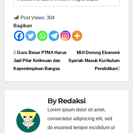
Post Views:
304
Bagikan
Post
Guru Besar PTMA Harus
MUI Dorong Ekonomi
Jadi Pilar Keilmuan dan
Syariah Masuk Kurikulum
navigation
Kepemimpinan Bangsa
Pendidikan
By
Redaksi
Lorem ipsum dolor sit amet,
consectetur adipiscing elit, sed
do eiusmod tempor incididunt ut