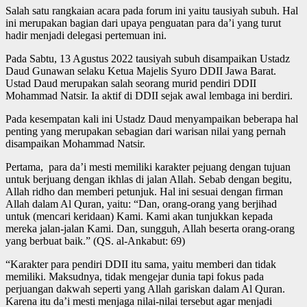
Salah satu rangkaian acara pada forum ini yaitu tausiyah subuh. Hal
ini merupakan bagian dari upaya penguatan para da’i yang turut
hadir menjadi delegasi pertemuan ini.
Pada Sabtu, 13 Agustus 2022 tausiyah subuh disampaikan Ustadz
Daud Gunawan selaku Ketua Majelis Syuro DDII Jawa Barat.
Ustad Daud merupakan salah seorang murid pendiri DDII
Mohammad Natsir. Ia aktif di DDII sejak awal lembaga ini berdiri.
Pada kesempatan kali ini Ustadz Daud menyampaikan beberapa hal
penting yang merupakan sebagian dari warisan nilai yang pernah
disampaikan Mohammad Natsir.
Pertama, para da’i mesti memiliki karakter pejuang dengan tujuan
untuk berjuang dengan ikhlas di jalan Allah. Sebab dengan begitu,
Allah ridho dan memberi petunjuk. Hal ini sesuai dengan firman
Allah dalam Al Quran, yaitu: “Dan, orang-orang yang berjihad
untuk (mencari keridaan) Kami. Kami akan tunjukkan kepada
mereka jalan-jalan Kami. Dan, sungguh, Allah beserta orang-orang
yang berbuat baik.” (QS. al-Ankabut: 69)
“Karakter para pendiri DDII itu sama, yaitu memberi dan tidak
memiliki. Maksudnya, tidak mengejar dunia tapi fokus pada
perjuangan dakwah seperti yang Allah gariskan dalam Al Quran.
Karena itu da’i mesti menjaga nilai-nilai tersebut agar menjadi