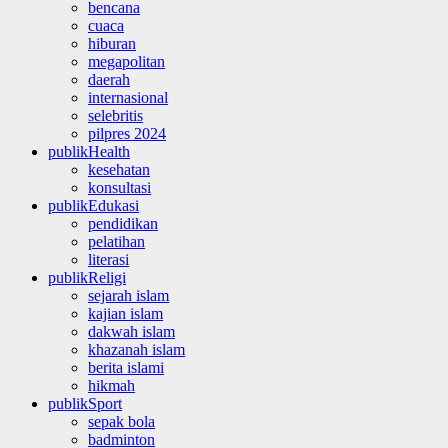
bencana
cuaca
hiburan
megapolitan
daerah
internasional
selebritis
pilpres 2024
publikHealth
kesehatan
konsultasi
publikEdukasi
pendidikan
pelatihan
literasi
publikReligi
sejarah islam
kajian islam
dakwah islam
khazanah islam
berita islami
hikmah
publikSport
sepak bola
badminton