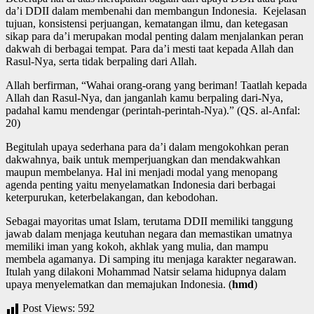
da’i DDII dalam membenahi dan membangun Indonesia. Kejelasan
tujuan, konsistensi perjuangan, kematangan ilmu, dan ketegasan
sikap para da’i merupakan modal penting dalam menjalankan peran
dakwah di berbagai tempat. Para da’i mesti taat kepada Allah dan
Rasul-Nya, serta tidak berpaling dari Allah.
Allah berfirman, “Wahai orang-orang yang beriman! Taatlah kepada
Allah dan Rasul-Nya, dan janganlah kamu berpaling dari-Nya,
padahal kamu mendengar (perintah-perintah-Nya).” (QS. al-Anfal:
20)
Begitulah upaya sederhana para da’i dalam mengokohkan peran
dakwahnya, baik untuk memperjuangkan dan mendakwahkan
maupun membelanya. Hal ini menjadi modal yang menopang
agenda penting yaitu menyelamatkan Indonesia dari berbagai
keterpurukan, keterbelakangan, dan kebodohan.
Sebagai mayoritas umat Islam, terutama DDII memiliki tanggung
jawab dalam menjaga keutuhan negara dan memastikan umatnya
memiliki iman yang kokoh, akhlak yang mulia, dan mampu
membela agamanya. Di samping itu menjaga karakter negarawan.
Itulah yang dilakoni Mohammad Natsir selama hidupnya dalam
upaya menyelematkan dan memajukan Indonesia. (
hmd
)
Post Views:
592