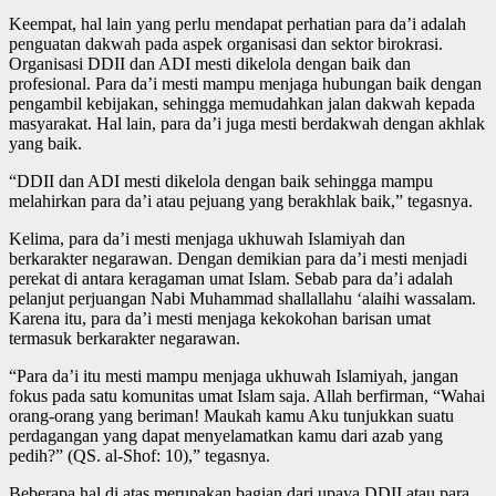
Keempat, hal lain yang perlu mendapat perhatian para da’i adalah
penguatan dakwah pada aspek organisasi dan sektor birokrasi.
Organisasi DDII dan ADI mesti dikelola dengan baik dan
profesional. Para da’i mesti mampu menjaga hubungan baik dengan
pengambil kebijakan, sehingga memudahkan jalan dakwah kepada
masyarakat. Hal lain, para da’i juga mesti berdakwah dengan akhlak
yang baik.
“DDII dan ADI mesti dikelola dengan baik sehingga mampu
melahirkan para da’i atau pejuang yang berakhlak baik,” tegasnya.
Kelima, para da’i mesti menjaga ukhuwah Islamiyah dan
berkarakter negarawan. Dengan demikian para da’i mesti menjadi
perekat di antara keragaman umat Islam. Sebab para da’i adalah
pelanjut perjuangan Nabi Muhammad shallallahu ‘alaihi wassalam.
Karena itu, para da’i mesti menjaga kekokohan barisan umat
termasuk berkarakter negarawan.
“Para da’i itu mesti mampu menjaga ukhuwah Islamiyah, jangan
fokus pada satu komunitas umat Islam saja. Allah berfirman, “Wahai
orang-orang yang beriman! Maukah kamu Aku tunjukkan suatu
perdagangan yang dapat menyelamatkan kamu dari azab yang
pedih?” (QS. al-Shof: 10),” tegasnya.
Beberapa hal di atas merupakan bagian dari upaya DDII atau para