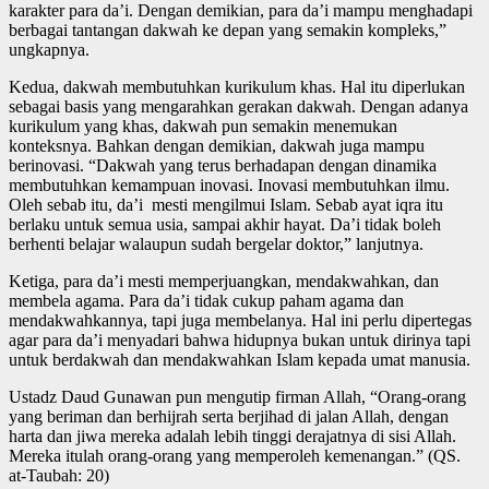
karakter para da’i. Dengan demikian, para da’i mampu menghadapi
berbagai tantangan dakwah ke depan yang semakin kompleks,”
ungkapnya.
Kedua, dakwah membutuhkan kurikulum khas. Hal itu diperlukan
sebagai basis yang mengarahkan gerakan dakwah. Dengan adanya
kurikulum yang khas, dakwah pun semakin menemukan
konteksnya. Bahkan dengan demikian, dakwah juga mampu
berinovasi. “Dakwah yang terus berhadapan dengan dinamika
membutuhkan kemampuan inovasi. Inovasi membutuhkan ilmu.
Oleh sebab itu, da’i mesti mengilmui Islam. Sebab ayat iqra itu
berlaku untuk semua usia, sampai akhir hayat. Da’i tidak boleh
berhenti belajar walaupun sudah bergelar doktor,” lanjutnya.
Ketiga, para da’i mesti memperjuangkan, mendakwahkan, dan
membela agama. Para da’i tidak cukup paham agama dan
mendakwahkannya, tapi juga membelanya. Hal ini perlu dipertegas
agar para da’i menyadari bahwa hidupnya bukan untuk dirinya tapi
untuk berdakwah dan mendakwahkan Islam kepada umat manusia.
Ustadz Daud Gunawan pun mengutip firman Allah, “Orang-orang
yang beriman dan berhijrah serta berjihad di jalan Allah, dengan
harta dan jiwa mereka adalah lebih tinggi derajatnya di sisi Allah.
Mereka itulah orang-orang yang memperoleh kemenangan.” (QS.
at-Taubah: 20)