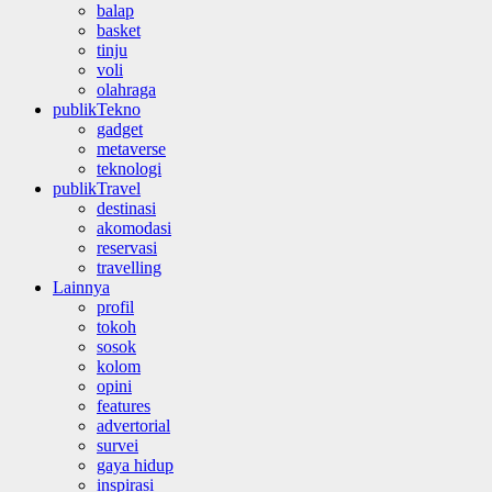
balap
basket
tinju
voli
olahraga
publikTekno
gadget
metaverse
teknologi
publikTravel
destinasi
akomodasi
reservasi
travelling
Lainnya
profil
tokoh
sosok
kolom
opini
features
advertorial
survei
gaya hidup
inspirasi