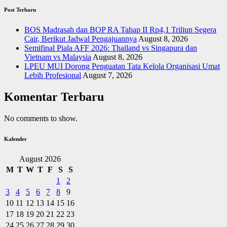
Post Terbaru
BOS Madrasah dan BOP RA Tahap II Rp4,1 Triliun Segera
Cair, Berikut Jadwal Pengajuannya
August 8, 2026
Semifinal Piala AFF 2026: Thailand vs Singapura dan
Vietnam vs Malaysia
August 8, 2026
LPEU MUI Dorong Penguatan Tata Kelola Organisasi Umat
Lebih Profesional
August 7, 2026
Komentar Terbaru
No comments to show.
Kalender
August 2026
M
T
W
T
F
S
S
1
2
3
4
5
6
7
8
9
10
11
12
13
14
15
16
17
18
19
20
21
22
23
24
25
26
27
28
29
30