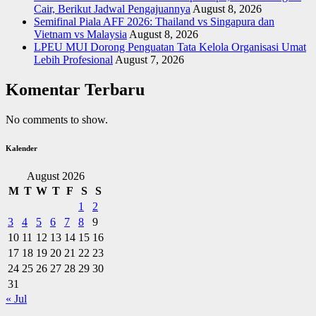
Cair, Berikut Jadwal Pengajuannya
August 8, 2026
Semifinal Piala AFF 2026: Thailand vs Singapura dan
Vietnam vs Malaysia
August 8, 2026
LPEU MUI Dorong Penguatan Tata Kelola Organisasi Umat
Lebih Profesional
August 7, 2026
Komentar Terbaru
No comments to show.
Kalender
August 2026
M
T
W
T
F
S
S
1
2
3
4
5
6
7
8
9
10
11
12
13
14
15
16
17
18
19
20
21
22
23
24
25
26
27
28
29
30
31
« Jul