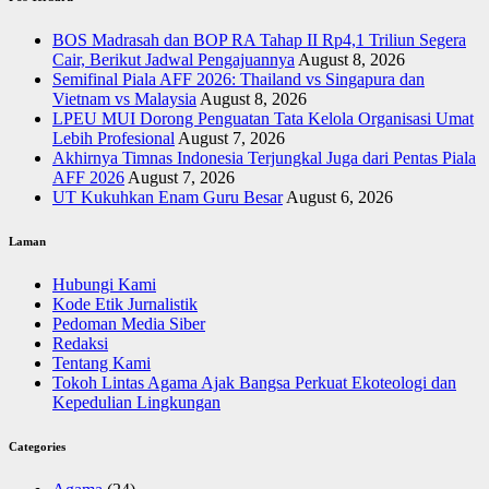
BOS Madrasah dan BOP RA Tahap II Rp4,1 Triliun Segera
Cair, Berikut Jadwal Pengajuannya
August 8, 2026
Semifinal Piala AFF 2026: Thailand vs Singapura dan
Vietnam vs Malaysia
August 8, 2026
LPEU MUI Dorong Penguatan Tata Kelola Organisasi Umat
Lebih Profesional
August 7, 2026
Akhirnya Timnas Indonesia Terjungkal Juga dari Pentas Piala
AFF 2026
August 7, 2026
UT Kukuhkan Enam Guru Besar
August 6, 2026
Laman
Hubungi Kami
Kode Etik Jurnalistik
Pedoman Media Siber
Redaksi
Tentang Kami
Tokoh Lintas Agama Ajak Bangsa Perkuat Ekoteologi dan
Kepedulian Lingkungan
Categories