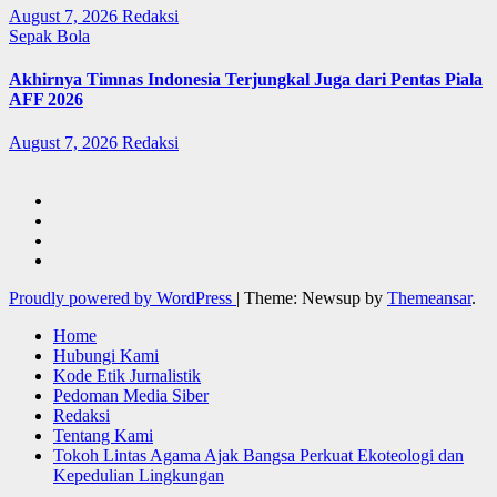
August 7, 2026
Redaksi
Sepak Bola
Akhirnya Timnas Indonesia Terjungkal Juga dari Pentas Piala
AFF 2026
August 7, 2026
Redaksi
Proudly powered by WordPress
|
Theme: Newsup by
Themeansar
.
Home
Hubungi Kami
Kode Etik Jurnalistik
Pedoman Media Siber
Redaksi
Tentang Kami
Tokoh Lintas Agama Ajak Bangsa Perkuat Ekoteologi dan
Kepedulian Lingkungan