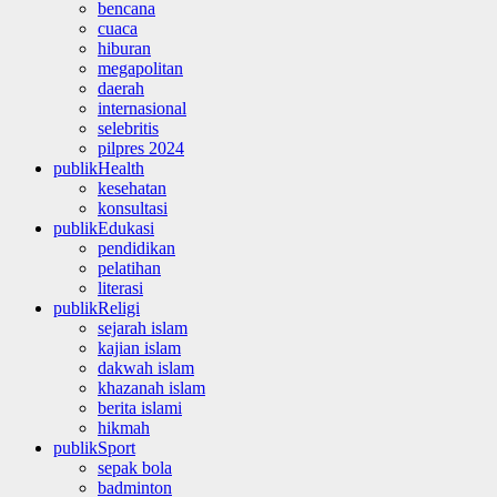
bencana
cuaca
hiburan
megapolitan
daerah
internasional
selebritis
pilpres 2024
publikHealth
kesehatan
konsultasi
publikEdukasi
pendidikan
pelatihan
literasi
publikReligi
sejarah islam
kajian islam
dakwah islam
khazanah islam
berita islami
hikmah
publikSport
sepak bola
badminton