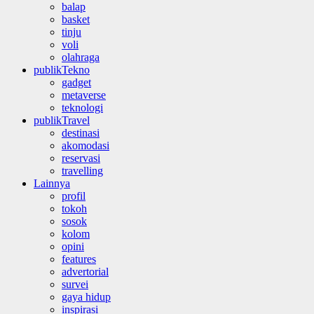
balap
basket
tinju
voli
olahraga
publikTekno
gadget
metaverse
teknologi
publikTravel
destinasi
akomodasi
reservasi
travelling
Lainnya
profil
tokoh
sosok
kolom
opini
features
advertorial
survei
gaya hidup
inspirasi