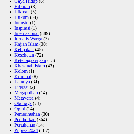
Gaya Hidup
(6)
Hiburan
(3)
Hikmah
(5)
Hukum
(54)
Industri
(1)
Inspirasi
(1)
Internasional
(889)
Jurnalis Warga
(7)
Kajian Islam
(30)
Kebijakan
(46)
Kesehatan
(72)
Ketenagakerjaan
(13)
Khazanah Islam
(43)
Kolom
(1)
Kriminal
(8)
Lainnya
(34)
Literasi
(2)
Megapolitan
(14)
Metaverse
(4)
Olahraga
(73)
Opini
(14)
Pemerintahan
(30)
Pendidikan
(364)
Pertahanan
(14)
Pilpres 2024
(187)