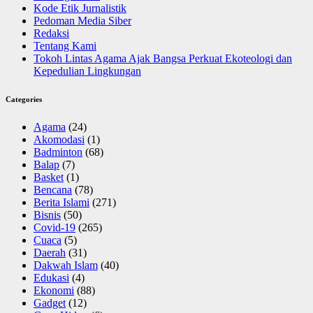
Kode Etik Jurnalistik
Pedoman Media Siber
Redaksi
Tentang Kami
Tokoh Lintas Agama Ajak Bangsa Perkuat Ekoteologi dan
Kepedulian Lingkungan
Categories
Agama
(24)
Akomodasi
(1)
Badminton
(68)
Balap
(7)
Basket
(1)
Bencana
(78)
Berita Islami
(271)
Bisnis
(50)
Covid-19
(265)
Cuaca
(5)
Daerah
(31)
Dakwah Islam
(40)
Edukasi
(4)
Ekonomi
(88)
Gadget
(12)