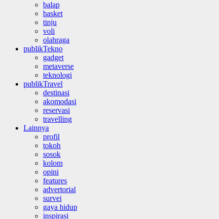
balap
basket
tinju
voli
olahraga
publikTekno
gadget
metaverse
teknologi
publikTravel
destinasi
akomodasi
reservasi
travelling
Lainnya
profil
tokoh
sosok
kolom
opini
features
advertorial
survei
gaya hidup
inspirasi