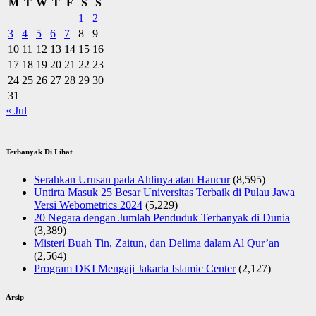
M
T
W
T
F
S
S
1
2
3
4
5
6
7
8
9
10
11
12
13
14
15
16
17
18
19
20
21
22
23
24
25
26
27
28
29
30
31
« Jul
Terbanyak Di Lihat
Serahkan Urusan pada Ahlinya atau Hancur
(8,595)
Untirta Masuk 25 Besar Universitas Terbaik di Pulau Jawa
Versi Webometrics 2024
(5,229)
20 Negara dengan Jumlah Penduduk Terbanyak di Dunia
(3,389)
Misteri Buah Tin, Zaitun, dan Delima dalam Al Qur’an
(2,564)
Program DKI Mengaji Jakarta Islamic Center
(2,127)
Arsip