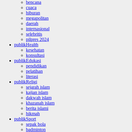
bencana
cuaca
hiburan
megapolitan
daerah
internasional
selebritis
pilpres 2024
publikHealth
kesehatan
konsultasi
publikEdukasi
pendidikan
pelatihan
literasi
publikReligi
sejarah islam
kajian islam
dakwah islam
khazanah islam
berita islami
hikmah
publikSport
sepak bola
badminton