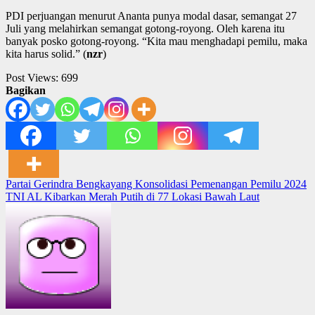
PDI perjuangan menurut Ananta punya modal dasar, semangat 27
Juli yang melahirkan semangat gotong-royong. Oleh karena itu
banyak posko gotong-royong. “Kita mau menghadapi pemilu, maka
kita harus solid.” (
nzr
)
Post Views:
699
Bagikan
Post
Partai Gerindra Bengkayang Konsolidasi Pemenangan Pemilu 2024
TNI AL Kibarkan Merah Putih di 77 Lokasi Bawah Laut
navigation