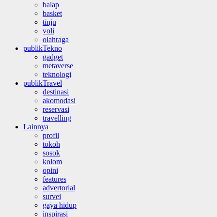
balap
basket
tinju
voli
olahraga
publikTekno
gadget
metaverse
teknologi
publikTravel
destinasi
akomodasi
reservasi
travelling
Lainnya
profil
tokoh
sosok
kolom
opini
features
advertorial
survei
gaya hidup
inspirasi