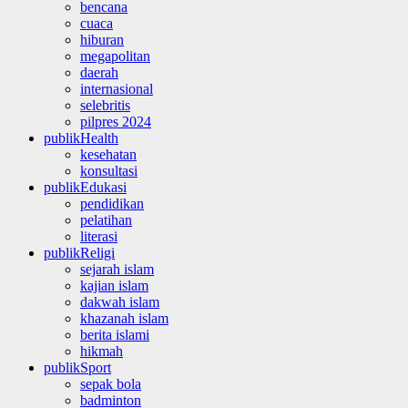
bencana
cuaca
hiburan
megapolitan
daerah
internasional
selebritis
pilpres 2024
publikHealth
kesehatan
konsultasi
publikEdukasi
pendidikan
pelatihan
literasi
publikReligi
sejarah islam
kajian islam
dakwah islam
khazanah islam
berita islami
hikmah
publikSport
sepak bola
badminton