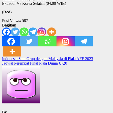
Ekuador Vs Korea Selatan (04.00 WIB)
(
Red
)
Post Views:
587
Bagikan
Post
Indonesia Satu Grup dengan Malaysia di Piala AFF 2023
Jadwal Perempat Final Piala Dunia U-20
navigation
By