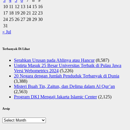
3
4
5
6
7
8
9
10
11
12
13
14
15
16
17
18
19
20
21
22
23
24
25
26
27
28
29
30
31
« Jul
Terbanyak Di Lihat
Serahkan Urusan pada Ahlinya atau Hancur
(8,587)
Untirta Masuk 25 Besar Universitas Terbaik di Pulau Jawa
Versi Webometrics 2024
(5,226)
20 Negara dengan Jumlah Penduduk Terbanyak di Dunia
(3,388)
Misteri Buah Tin, Zaitun, dan Delima dalam Al Qur’an
(2,563)
Program DKI Mengaji Jakarta Islamic Center
(2,125)
Arsip
Arsip