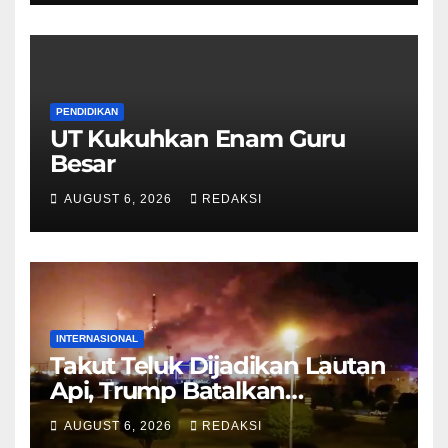
PENDIDIKAN
UT Kukuhkan Enam Guru
Besar
AUGUST 6, 2026
REDAKSI
INTERNASIONAL
Takut Teluk Dijadikan Lautan
Api, Trump Batalkan
Serangan ke Iran
AUGUST 6, 2026
REDAKSI