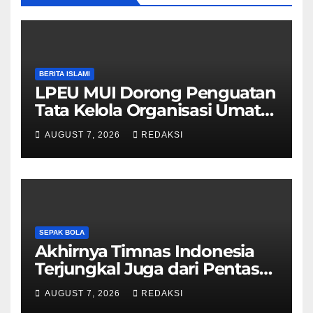
BERITA ISLAMI
LPEU MUI Dorong Penguatan
Tata Kelola Organisasi Umat
Lebih Profesional
AUGUST 7, 2026
REDAKSI
SEPAK BOLA
Akhirnya Timnas Indonesia
Terjungkal Juga dari Pentas
Piala AFF 2026
AUGUST 7, 2026
REDAKSI