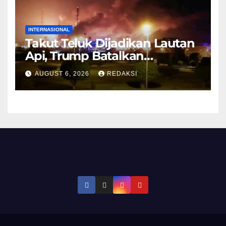
INTERNASIONAL
Takut Teluk Dijadikan Lautan
Api, Trump Batalkan
Serangan ke Iran
AUGUST 6, 2026
REDAKSI