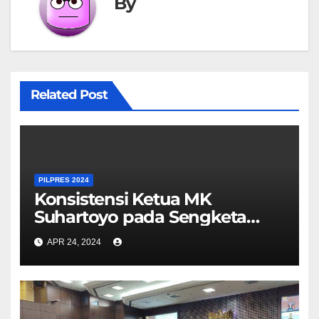
By
Related Post
PILPRES 2024
Konsistensi Ketua MK
Suhartoyo pada Sengketa
Pilpres 2024 Dipertanyakan
APR 24, 2024