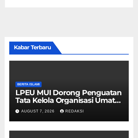
Kabar Terbaru
BERITA ISLAMI
LPEU MUI Dorong Penguatan
Tata Kelola Organisasi Umat
Lebih Profesional
AUGUST 7, 2026
REDAKSI