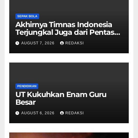
SEPAK BOLA
Akhirnya Timnas Indonesia
Terjungkal Juga dari Pentas
Piala AFF 2026
AUGUST 7, 2026
REDAKSI
PENDIDIKAN
UT Kukuhkan Enam Guru
Besar
AUGUST 6, 2026
REDAKSI