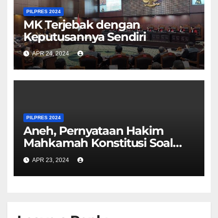
PILPRES 2024
MK Terjebak dengan
Keputusannya Sendiri
APR 24, 2024
PILPRES 2024
Aneh, Pernyataan Hakim
Mahkamah Konstitusi Soal
Bansos Kontradiktif
APR 23, 2024