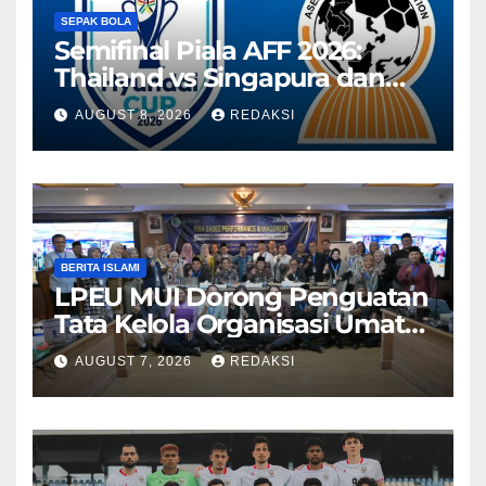
SEPAK BOLA
Semifinal Piala AFF 2026:
Thailand vs Singapura dan
Vietnam vs Malaysia
AUGUST 8, 2026
REDAKSI
BERITA ISLAMI
LPEU MUI Dorong Penguatan
Tata Kelola Organisasi Umat
Lebih Profesional
AUGUST 7, 2026
REDAKSI