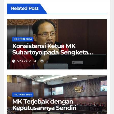
Related Post
PILPRES 2024
Konsistensi Ketua MK
Suhartoyo pada Sengketa
Pilpres 2024 Dipertanyakan
APR 24, 2024
PILPRES 2024
MK Terjebak dengan
Keputusannya Sendiri