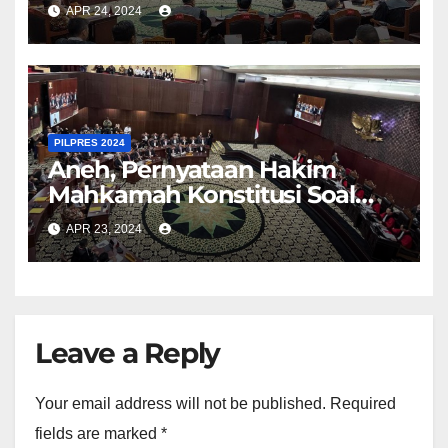
APR 24, 2024
PILPRES 2024
Aneh, Pernyataan Hakim
Mahkamah Konstitusi Soal
Bansos Kontradiktif
APR 23, 2024
Leave a Reply
Your email address will not be published.
Required
fields are marked
*