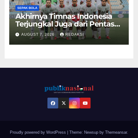
SEPAK BOLA
Akhirnya Timnas Indonesia
Terjungkal Juga dari Pentas
Piala AFF 2026
AUGUST 7, 2026
REDAKSI
Proudly powered by WordPress
|
Theme: Newsup by
Themeansar
.