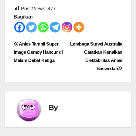
Post Views:
477
Bagikan
Post
Anies Tampil Super,
Lembaga Survei Australia
Image Gemoy Hancur di
Catatkan Kenaikan
navigation
Malam Debat Ketiga
Elektabilitas Anies
Baswedan
By