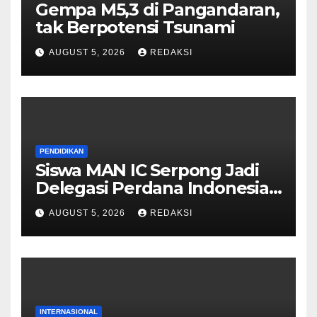
Gempa M5,3 di Pangandaran,
tak Berpotensi Tsunami
AUGUST 5, 2026
REDAKSI
PENDIDIKAN
Siswa MAN IC Serpong Jadi
Delegasi Perdana Indonesia
di Olimpiade Sains Nuklir
AUGUST 5, 2026
REDAKSI
Internasional
INTERNASIONAL