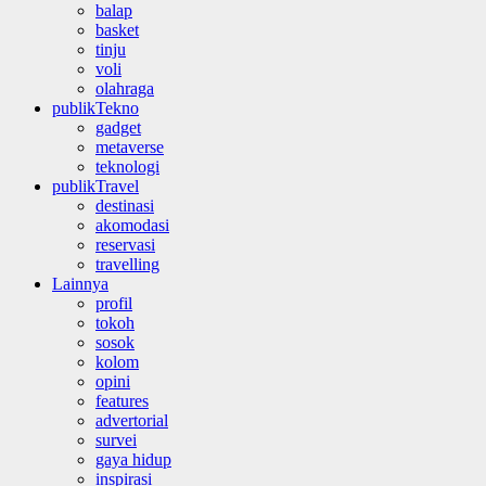
balap
basket
tinju
voli
olahraga
publikTekno
gadget
metaverse
teknologi
publikTravel
destinasi
akomodasi
reservasi
travelling
Lainnya
profil
tokoh
sosok
kolom
opini
features
advertorial
survei
gaya hidup
inspirasi