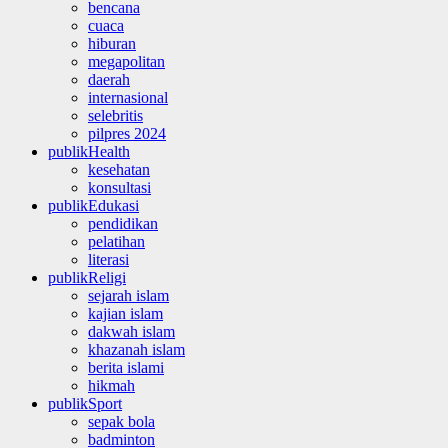
bencana
cuaca
hiburan
megapolitan
daerah
internasional
selebritis
pilpres 2024
publikHealth
kesehatan
konsultasi
publikEdukasi
pendidikan
pelatihan
literasi
publikReligi
sejarah islam
kajian islam
dakwah islam
khazanah islam
berita islami
hikmah
publikSport
sepak bola
badminton