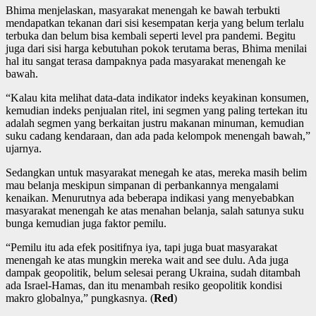
Bhima menjelaskan, masyarakat menengah ke bawah terbukti
mendapatkan tekanan dari sisi kesempatan kerja yang belum terlalu
terbuka dan belum bisa kembali seperti level pra pandemi. Begitu
juga dari sisi harga kebutuhan pokok terutama beras, Bhima menilai
hal itu sangat terasa dampaknya pada masyarakat menengah ke
bawah.
“Kalau kita melihat data-data indikator indeks keyakinan konsumen,
kemudian indeks penjualan ritel, ini segmen yang paling tertekan itu
adalah segmen yang berkaitan justru makanan minuman, kemudian
suku cadang kendaraan, dan ada pada kelompok menengah bawah,”
ujarnya.
Sedangkan untuk masyarakat menegah ke atas, mereka masih belim
mau belanja meskipun simpanan di perbankannya mengalami
kenaikan. Menurutnya ada beberapa indikasi yang menyebabkan
masyarakat menengah ke atas menahan belanja, salah satunya suku
bunga kemudian juga faktor pemilu.
“Pemilu itu ada efek positifnya iya, tapi juga buat masyarakat
menengah ke atas mungkin mereka wait and see dulu. Ada juga
dampak geopolitik, belum selesai perang Ukraina, sudah ditambah
ada Israel-Hamas, dan itu menambah resiko geopolitik kondisi
makro globalnya,” pungkasnya. (
Red
)