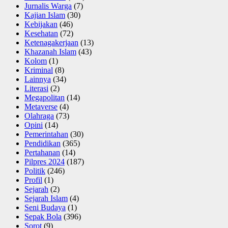
Jurnalis Warga
(7)
Kajian Islam
(30)
Kebijakan
(46)
Kesehatan
(72)
Ketenagakerjaan
(13)
Khazanah Islam
(43)
Kolom
(1)
Kriminal
(8)
Lainnya
(34)
Literasi
(2)
Megapolitan
(14)
Metaverse
(4)
Olahraga
(73)
Opini
(14)
Pemerintahan
(30)
Pendidikan
(365)
Pertahanan
(14)
Pilpres 2024
(187)
Politik
(246)
Profil
(1)
Sejarah
(2)
Sejarah Islam
(4)
Seni Budaya
(1)
Sepak Bola
(396)
Sorot
(9)