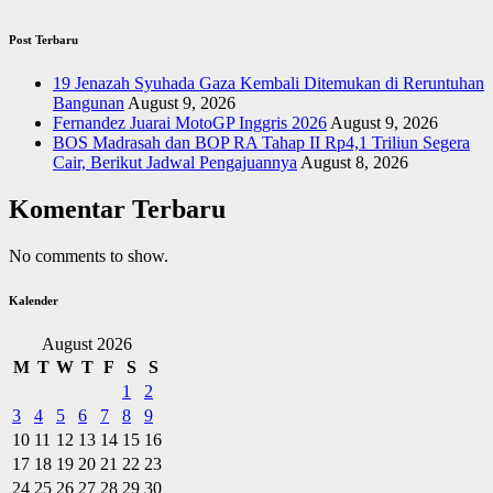
Post Terbaru
19 Jenazah Syuhada Gaza Kembali Ditemukan di Reruntuhan
Bangunan
August 9, 2026
Fernandez Juarai MotoGP Inggris 2026
August 9, 2026
BOS Madrasah dan BOP RA Tahap II Rp4,1 Triliun Segera
Cair, Berikut Jadwal Pengajuannya
August 8, 2026
Komentar Terbaru
No comments to show.
Kalender
August 2026
M
T
W
T
F
S
S
1
2
3
4
5
6
7
8
9
10
11
12
13
14
15
16
17
18
19
20
21
22
23
24
25
26
27
28
29
30