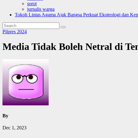
sorot
jurnalis warga
Tokoh Lintas Agama Ajak Bangsa Perkuat Ekoteologi dan Ke
Pilpres 2024
Media Tidak Boleh Netral di Te
By
Dec 1, 2023