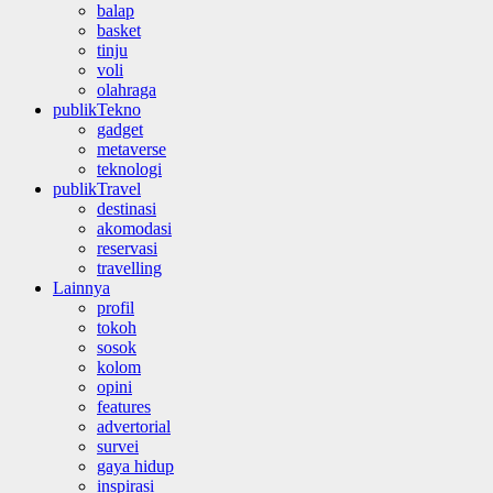
balap
basket
tinju
voli
olahraga
publikTekno
gadget
metaverse
teknologi
publikTravel
destinasi
akomodasi
reservasi
travelling
Lainnya
profil
tokoh
sosok
kolom
opini
features
advertorial
survei
gaya hidup
inspirasi