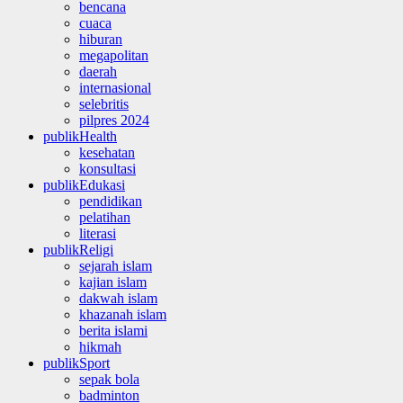
bencana
cuaca
hiburan
megapolitan
daerah
internasional
selebritis
pilpres 2024
publikHealth
kesehatan
konsultasi
publikEdukasi
pendidikan
pelatihan
literasi
publikReligi
sejarah islam
kajian islam
dakwah islam
khazanah islam
berita islami
hikmah
publikSport
sepak bola
badminton