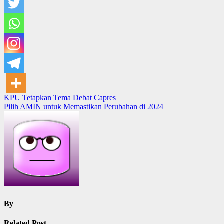
Post
KPU Tetapkan Tema Debat Capres
Pilih AMIN untuk Memastikan Perubahan di 2024
navigation
By
Related Post