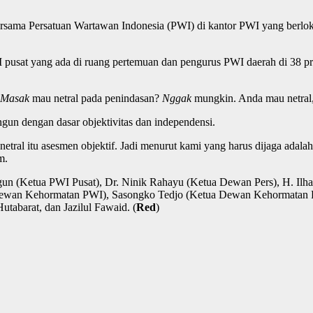
 Persatuan Wartawan Indonesia (PWI) di kantor PWI yang berlokasi 
usat yang ada di ruang pertemuan dan pengurus PWI daerah di 38 pr
Masak
mau netral pada penindasan?
Nggak
mungkin. Anda mau netral, 
ngun dengan dasar objektivitas dan independensi.
 netral itu asesmen objektif. Jadi menurut kami yang harus dijaga adal
m.
ngun (Ketua PWI Pusat), Dr. Ninik Rahayu (Ketua Dewan Pers), H. Il
 Dewan Kehormatan PWI), Sasongko Tedjo (Ketua Dewan Kehormatan P
tabarat, dan Jazilul Fawaid. (
Red
)