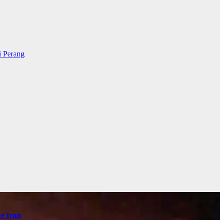
i Perang
e Iran