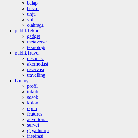
balap
basket
tinju
voli
olahraga
publikTekno
gadget
metaverse
teknologi
publikTravel
destinasi
akomodasi
reservasi
travelling
Lainnya
profil
tokoh
sosok
kolom
opini
features
advertorial
survei
gaya hidup
inspirasi