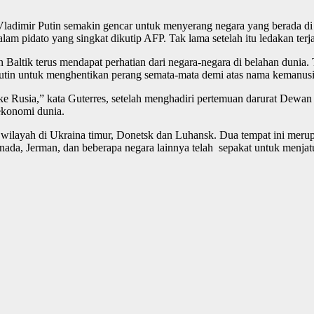
dimir Putin semakin gencar untuk menyerang negara yang berada di 
am pidato yang singkat dikutip AFP. Tak lama setelah itu ledakan terjad
 Baltik terus mendapat perhatian dari negara-negara di belahan dunia.
utin untuk menghentikan perang semata-mata demi atas nama kemanusi
a ke Rusia,” kata Guterres, setelah menghadiri pertemuan darurat 
ekonomi dunia.
wilayah di Ukraina timur, Donetsk dan Luhansk. Dua tempat ini meru
ada, Jerman, dan beberapa negara lainnya telah sepakat untuk menja