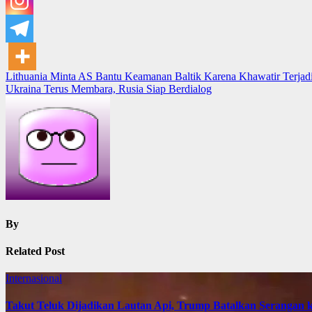
Post
Lithuania Minta AS Bantu Keamanan Baltik Karena Khawatir Terjad
Ukraina Terus Membara, Rusia Siap Berdialog
navigation
By
Related Post
Internasional
Takut Teluk Dijadikan Lautan Api, Trump Batalkan Serangan k