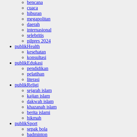
bencana
cuaca
hiburan
megapolitan
daerah
internasional
selebritis
pilpres 2024
publikHealth
kesehatan
konsultasi
publikEdukasi
pendidikan
pelatihan
literasi
publikReligi
sejarah islam
kajian islam
dakwah islam
khazanah islam
berita islami
hikmah
publikSport
sepak bola
badminton