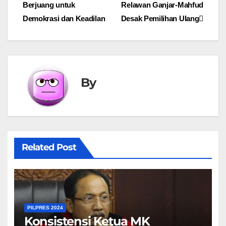
Berjuang untuk
Relawan Ganjar-Mahfud
navigation
Demokrasi dan Keadilan
Desak Pemilihan Ulang
By
Related Post
PILPRES 2024
Konsistensi Ketua MK