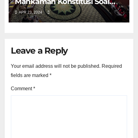
Mahkamah Konstitusi Soal
Bansos Kontradiktif
APR 23, 2024
Leave a Reply
Your email address will not be published.
Required
fields are marked
*
Comment
*