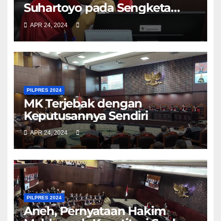
Suhartoyo pada Sengketa
Pilpres 2024 Dipertanyakan
APR 24, 2024
PILPRES 2024
MK Terjebak dengan
Keputusannya Sendiri
APR 24, 2024
PILPRES 2024
Aneh, Pernyataan Hakim