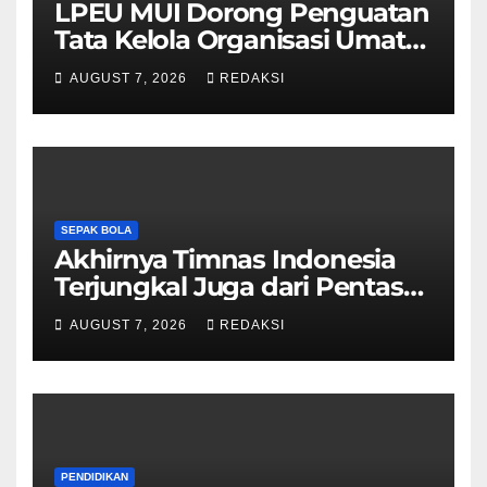
LPEU MUI Dorong Penguatan
Tata Kelola Organisasi Umat
Lebih Profesional
AUGUST 7, 2026
REDAKSI
SEPAK BOLA
Akhirnya Timnas Indonesia
Terjungkal Juga dari Pentas
Piala AFF 2026
AUGUST 7, 2026
REDAKSI
PENDIDIKAN